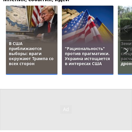
В США
Зени
приближаются
"Рациональность"
"тигр
выборы: враги
против прагматики.
спец
окружают Трампа со
Украина истощается
расч
всех сторон
в интересах США
дрон