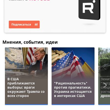
Мнения, события, идеи
В США
Зени
приближаются
"Рациональность"
"тигр
выборы: враги
против прагматики.
спец
окружают Трампа со
Украина истощается
расч
всех сторон
в интересах США
дрон