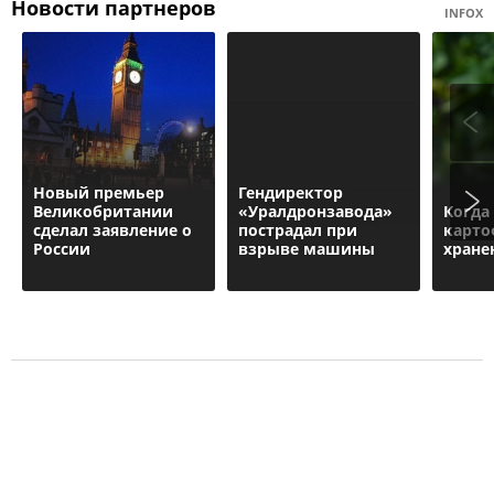
Новости партнеров
INFOX
Новый премьер
Гендиректор
Великобритании
«Уралдронзавода»
Когда
сделал заявление о
пострадал при
карто
России
взрыве машины
хране