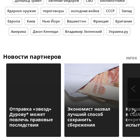
Дональд Трамп
Евгений Федоров
СВО
беспилотники
Ядерное оружие
переговоры
холодная война
СССР
Запад
Европа
Киев
Нью-Йорк
Вашингтон
Франция
Британия
Америка
Джон Кеннеди
Владимир Зеленский
Украина.ру
Новости партнеров
INFOX
Отправка «звезд»
Экономист назвал
Круше
Дурову* может
лучший способ
в США
повлечь правовые
сохранить
секре
последствия
сбережения
испы