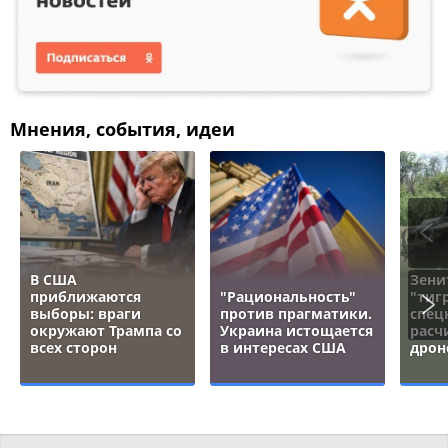
Мнения, события, идеи
В США
Зени
приближаются
"Рациональность"
"тигр
выборы: враги
против прагматики.
спец
окружают Трампа со
Украина истощается
расч
всех сторон
в интересах США
дрон