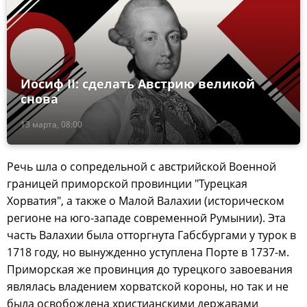
Иосиф II: сделать Австрию великой
снова
13 марта, 08:00
Речь шла о сопредельной с австрийской Военной
границей приморской провинции "Турецкая
Хорватия", а также о Малой Валахии (историческом
регионе на юго-западе современной Румынии). Эта
часть Валахии была отторгнута Габсбургами у турок в
1718 году, но вынужденно уступлена Порте в 1737-м.
Приморская же провинция до турецкого завоевания
являлась владением хорватской короны, но так и не
была освобождена христианскими державами