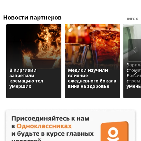
Новости партнеров
INFOX
Зарпл
В Киргизии
Медики изучили
стома
запретили
влияние
Росси
кремацию тел
ежедневного бокала
стрем
умерших
вина на здоровье
умень