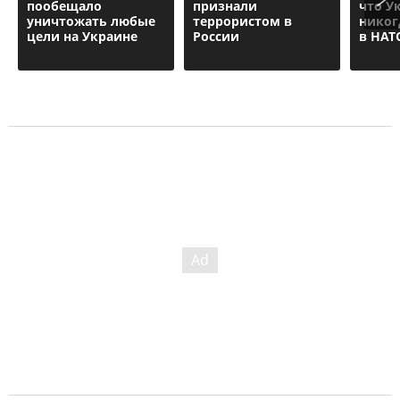
пообещало
признали
что У
уничтожать любые
террористом в
никог
цели на Украине
России
в НАТ