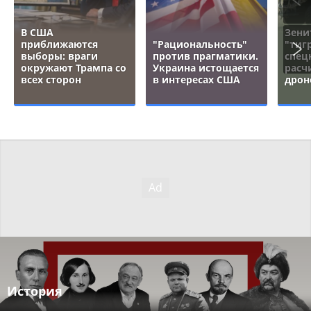
В США
Зени
приближаются
"Рациональность"
"тигр
выборы: враги
против прагматики.
спец
окружают Трампа со
Украина истощается
расч
всех сторон
в интересах США
дрон
История