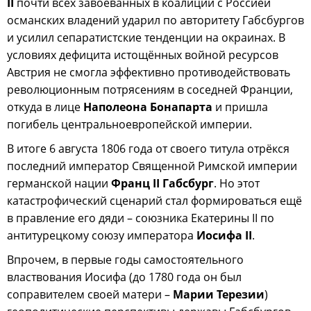
II
почти всех завоёванных в коалиции с Россией
османских владений ударил по авторитету Габсбургов
и усилил сепаратистские тенденции на окраинах. В
условиях дефицита истощённых войной ресурсов
Австрия не смогла эффективно противодействовать
революционным потрясениям в соседней Франции,
откуда в лице
Наполеона Бонапарта
и пришла
погибель центральноевропейской империи.
В итоге 6 августа 1806 года от своего титула отрёкся
последний император Священной Римской империи
германской нации
Франц II Габсбург
. Но этот
катастрофический сценарий стал формироваться ещё
в правление его дяди – союзника Екатерины II по
антитурецкому союзу императора
Иосифа II
.
Впрочем, в первые годы самостоятельного
властвования Иосифа (до 1780 года он был
соправителем своей матери –
Марии Терезии
)