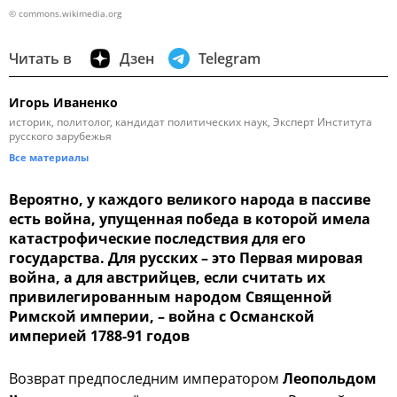
© commons.wikimedia.org
Читать в
Дзен
Telegram
Игорь Иваненко
историк, политолог, кандидат политических наук, Эксперт Института
русского зарубежья
Все материалы
Вероятно, у каждого великого народа в пассиве
есть война, упущенная победа в которой имела
катастрофические последствия для его
государства. Для русских – это Первая мировая
война, а для австрийцев, если считать их
привилегированным народом Священной
Римской империи, – война с Османской
империей 1788-91 годов
Возврат предпоследним императором
Леопольдом