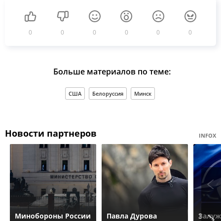
0
0
0
0
0
0
Больше материалов по теме:
США
Белоруссия
Минск
Новости партнеров
INFOX
Минобороны России
Павла Дурова
Залуж