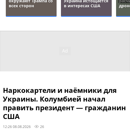
окружают Трампа со
Украина истощается
расч
всех сторон
в интересах США
дрон
Наркокартели и наёмники для
Украины. Колумбией начал
править президент — гражданин
США
12:26 08.08.2026
26