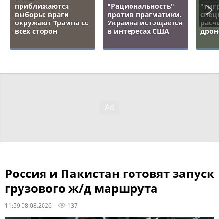
приближаются
"Рациональность"
"тигр
выборы: враги
против прагматики.
спец
окружают Трампа со
Украина истощается
расч
всех сторон
в интересах США
дрон
Россия и Пакистан готовят запуск
грузового ж/д маршрута
11:59 08.08.2026
137