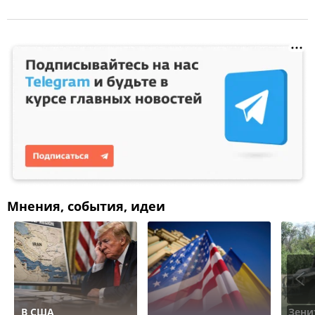
Мнения, события, идеи
В США
Зени