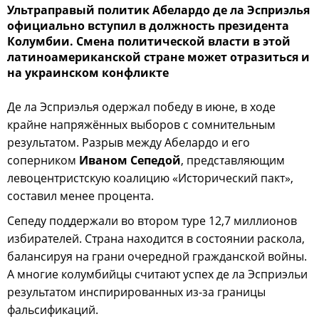
Ультраправый политик Абелардо де ла Эсприэлья
официально вступил в должность президента
Колумбии. Смена политической власти в этой
латиноамериканской стране может отразиться и
на украинском конфликте
Де ла Эсприэлья одержал победу в июне, в ходе
крайне напряжённых выборов с сомнительным
результатом. Разрыв между Абелардо и его
соперником
Иваном Сепедой
, представляющим
левоцентристскую коалицию «Исторический пакт»,
составил менее процента.
Сепеду поддержали во втором туре 12,7 миллионов
избирателей. Страна находится в состоянии раскола,
балансируя на грани очередной гражданской войны.
А многие колумбийцы считают успех де ла Эсприэльи
результатом инспирированных из-за границы
фальсификаций.