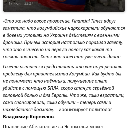
17 июля, 22:27
«Это же надо какое прозрение. Financial Times вдруг
заметила, что колумбийские наркокартели обучаются
в боевых условиях на Украине действиям с военными
дронами. Причем история настолько поразила газету,
что это вынесено на первую полосу как какая-то
свежая новость. Хотя это известно уже очень давно.
Газета пытается представить это как внутреннюю
проблему для правительства Колумбии. Как будто бы
не понимает, что наёмники, получившие опыт
убийств с помощью БПЛА, скоро станут серьёзной
головной болью и для Европы. Что же, сами взрастили,
сами спонсировали, сами обучили – теперь сами и
нахлебаются досыта»,
– иронизирует политолог
Владимир Корнилов
.
Правление Абелардо де ла Эсприэльи может