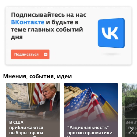
Мнения, события, идеи
В США
Зени
приближаются
"Рациональность"
"тигр
выборы: враги
против прагматики.
спец