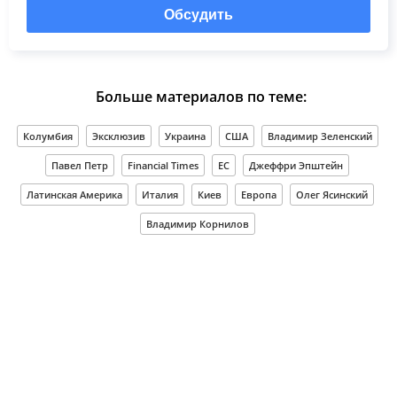
Обсудить
Больше материалов по теме:
Колумбия
Эксклюзив
Украина
США
Владимир Зеленский
Павел Петр
Financial Times
ЕС
Джеффри Эпштейн
Латинская Америка
Италия
Киев
Европа
Олег Ясинский
Владимир Корнилов