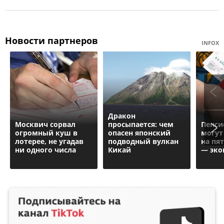
Новости партнеров
INFOX
Дракон
Москвич сорвал
просыпается: чем
Пенси
огромный куш в
опасен японский
могут
лотерее, не угадав
подводный вулкан
на пят
ни одного числа
Кикай
— эко