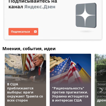
Мнения, события, идеи
В США
Зени
приближаются
"Рациональность"
"тигр
выборы: враги
против прагматики.
спец
окружают Трампа со
Украина истощается
расч
всех сторон
в интересах США
дрон