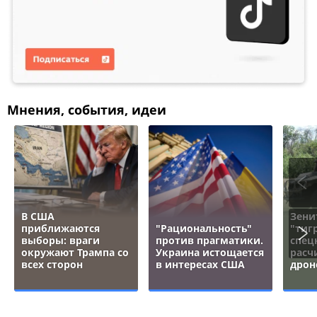
Мнения, события, идеи
В США
Зени
приближаются
"Рациональность"
"тигр
выборы: враги
против прагматики.
спец
окружают Трампа со
Украина истощается
расч
всех сторон
в интересах США
дрон