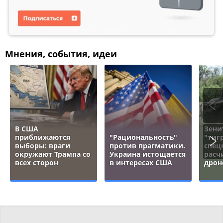
Мнения, события, идеи
В США
Зени
приближаются
"Рациональность"
"тигр
выборы: враги
против прагматики.
спец
окружают Трампа со
Украина истощается
расч
всех сторон
в интересах США
дрон