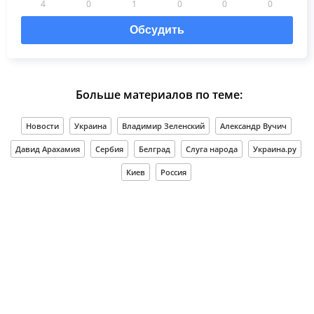
4
0
1
0
0
0
Обсудить
Больше материалов по теме:
Новости
Украина
Владимир Зеленский
Александр Вучич
Давид Арахамия
Сербия
Белград
Слуга народа
Украина.ру
Киев
Россия