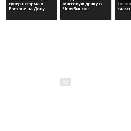
супер шторма в
массовую драку в
главн
Ростове-на-Дону
Челябинске
счаст