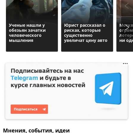
Ученые нашли у
Юрист рассказал о
Москв
обезьян зачатки
рисках, которые
огром
человеческого
существенно
лотере
мышления
увеличат цену авто
ни од
Мнения, события, идеи