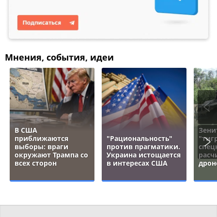
Мнения, события, идеи
В США
Зени
приближаются
"Рациональность"
"тигр
выборы: враги
против прагматики.
спец
окружают Трампа со
Украина истощается
расч
всех сторон
в интересах США
дрон