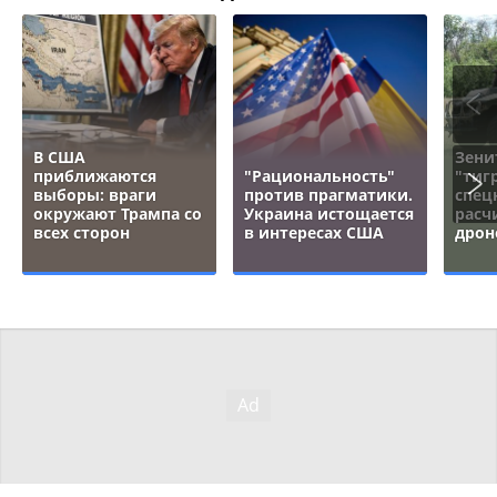
В США
Зени
приближаются
"Рациональность"
"тигр
выборы: враги
против прагматики.
спец
окружают Трампа со
Украина истощается
расч
всех сторон
в интересах США
дрон