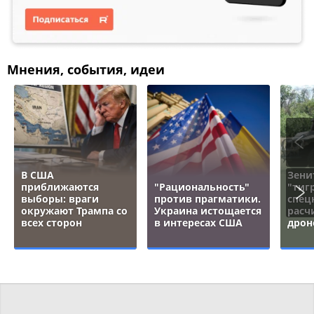
Мнения, события, идеи
В США
Зени
приближаются
"Рациональность"
"тигр
выборы: враги
против прагматики.
спец
окружают Трампа со
Украина истощается
расч
всех сторон
в интересах США
дрон