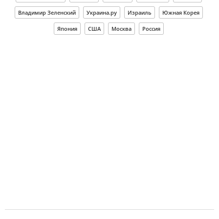
Владимир Зеленский
Украина.ру
Израиль
Южная Корея
Япония
США
Москва
Россия