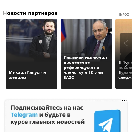
Новости партнеров
INFOX
Пашинян исключил
проведение
В Пол
референдума по
посов
Михаил Галустян
членству в ЕС или
Будан
женился
ЕАЭС
сдерж