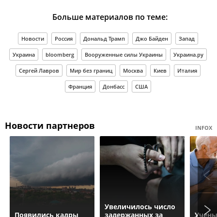
Больше материалов по теме:
Новости
Россия
Дональд Трамп
Джо Байден
Запад
Украина
bloomberg
Вооруженные силы Украины
Украина.ру
Сергей Лавров
Мир без границ
Москва
Киев
Италия
Франция
Донбасс
США
Новости партнеров
INFOX
Увеличилось число
Появились кадры
задержанных за
Учены