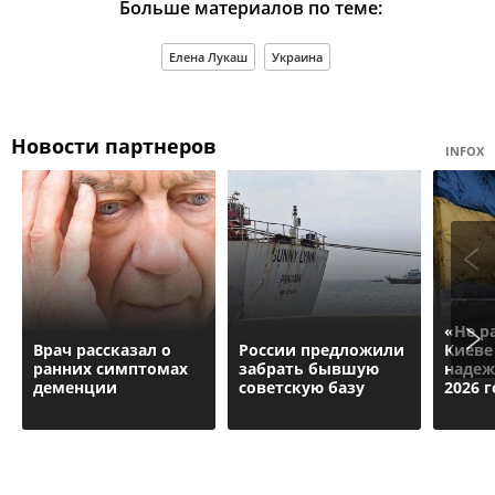
Больше материалов по теме:
Елена Лукаш
Украина
Новости партнеров
INFOX
«Не р
Врач рассказал о
России предложили
Киеве
ранних симптомах
забрать бывшую
надеж
деменции
советскую базу
2026 г