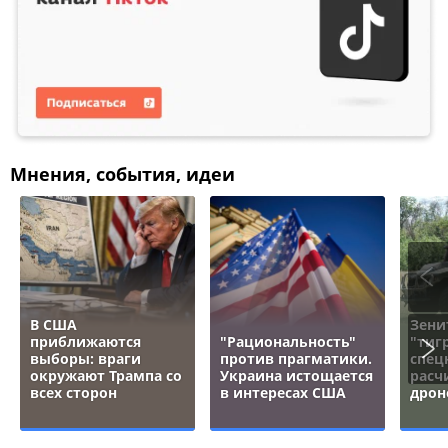
Мнения, события, идеи
В США
Зени
приближаются
"Рациональность"
"тигр
выборы: враги
против прагматики.
спец
окружают Трампа со
Украина истощается
расч
всех сторон
в интересах США
дрон