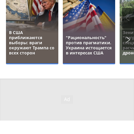
В США
Зени
приближаются
"Рациональность"
"тигр
выборы: враги
против прагматики.
спец
окружают Трампа со
Украина истощается
расч
всех сторон
в интересах США
дрон