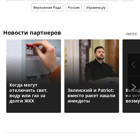
Верховная Рада
Россия
Украина.ру
Новости партнеров
INFOX
Когда могут
отключить свет,
Зеленский и Patriot:
Выход
воду или газ за
вместо ракет нашли
на вс
долги ЖКХ
анекдоты
возму