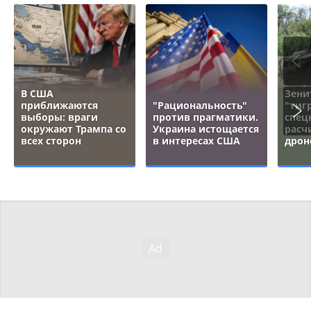
В США
Зени
приближаются
"Рациональность"
"тигр
выборы: враги
против прагматики.
спец
окружают Трампа со
Украина истощается
расч
всех сторон
в интересах США
дрон