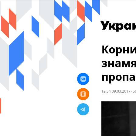
Корни
знамя
проп
12:54 09.03.2017
(о