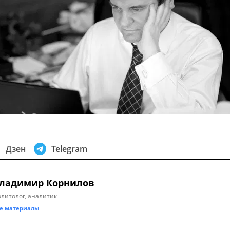
Дзен
Telegram
ладимир Корнилов
литолог, аналитик
е материалы