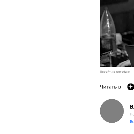
Перейти в фотобанк
Читать в
В
По
Вс