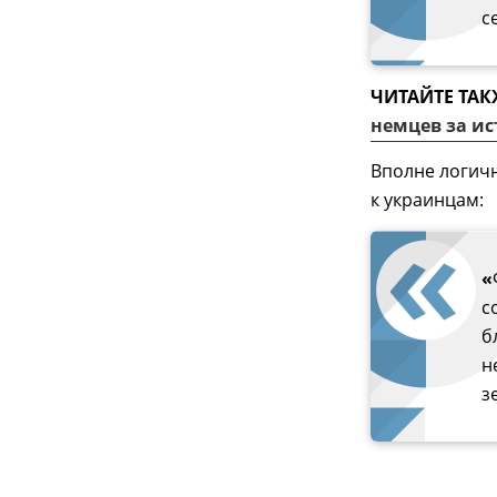
с
ЧИТАЙТЕ ТАК
немцев за ис
Вполне логичн
к украинцам:
«
с
б
н
з