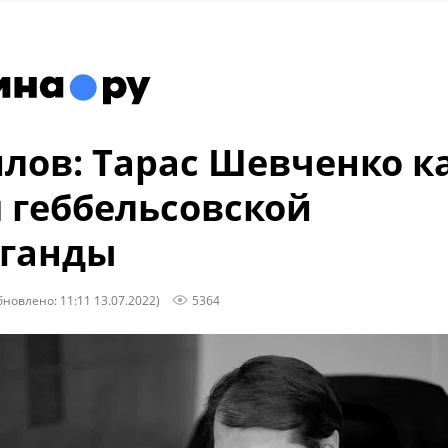
лов: Тарас Шевченко к
 геббельсовской
аганды
бновлено: 11:11 13.07.2022)
5364