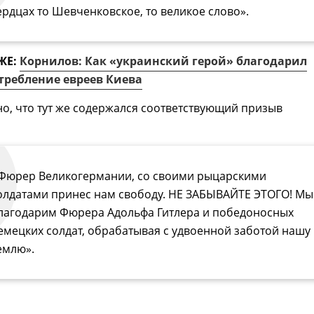
ердцах то Шевченковское, то великое слово».
ЖЕ:
Корнилов: Как «украинский герой» благодарил
требление евреев Киева
о, что тут же содержался соответствующий призыв
Фюрер Великогермании, со своими рыцарскими
олдатами принес нам свободу. НЕ ЗАБЫВАЙТЕ ЭТОГО! Мы
лагодарим Фюрера Адольфа Гитлера и победоносных
емецких солдат, обрабатывая с удвоенной заботой нашу
емлю».