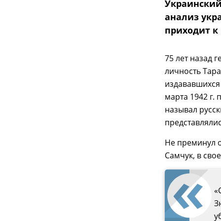
Украинский
анализ укр
приходит к
75 лет назад 
личность Тара
издававшихся 
марта 1942 г.
называл русск
представлялис
Не преминул о
Самчук, в сво
«
З
у