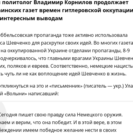
 политолог Владимир Корнилов продолжает
аинских газет времен гитлеровской оккупации
 интересным выводам
геббельсовская пропаганда тоже активно использовала
са Шевченко для раскрутки своих идей. Во многих газета
на оккупированной Украине отделами пропаганды, 8-9
 подчеркивалось, что главными врагами Украины Шевче
их, поляков и евреев. Соответственно, немецкие нацист
ь чуть ли не как воплощение идей Шевченко в жизнь.
ткликнуться на это и «письменник» (писатель — укр.) Ула
ей «Волыни» написавший:
Сегодня пишет свою правду сила Немецкого оружия.
наем и верим, что она победит. И в этой вере, в этом
беждении имеем победное желание нести в своих