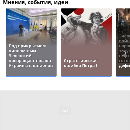
Мнения, события, идеи
Энер
войн
Под прикрытием
нара
дипломатии.
заку
Зеленский
нефт
превращает послов
Стратегическая
гото
Украины в шпионов
ошибка Петра I
дефи