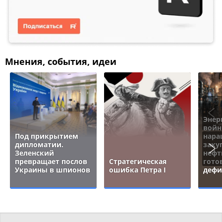
Мнения, события, идеи
Энер
войн
Под прикрытием
нара
дипломатии.
заку
Зеленский
нефт
превращает послов
Стратегическая
гото
Украины в шпионов
ошибка Петра I
дефи