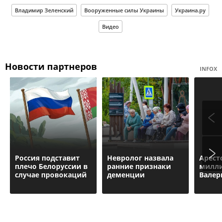
Владимир Зеленский
Вооруженные силы Украины
Украина.ру
Видео
Новости партнеров
INFOX
Россия подставит
Невролог назвала
Арест
плечо Белоруссии в
ранние признаки
милл
случае провокаций
деменции
Валер