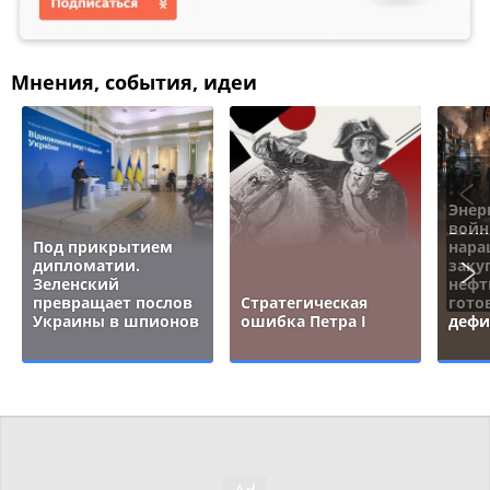
Мнения, события, идеи
Энер
войн
Под прикрытием
нара
дипломатии.
заку
Зеленский
нефт
превращает послов
Стратегическая
гото
Украины в шпионов
ошибка Петра I
дефи