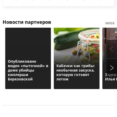
Новости партнеров
INFOX
Опубликовано
видео «пыточной» в
Кабачки как грибы:
доме убийцы
необычная закуска,
киллерши
которую готовят
Задер
Березовской
летом
Илья 