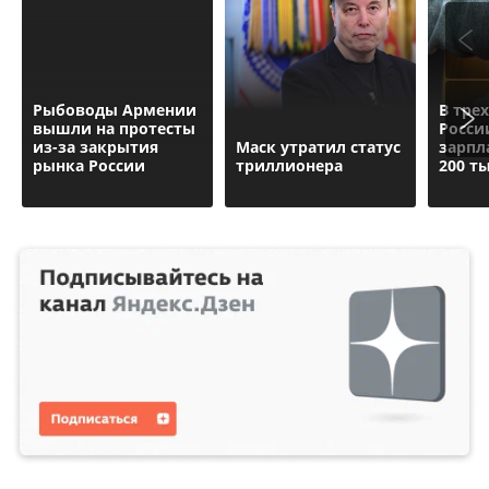
Рыбоводы Армении
В тре
вышли на протесты
Росси
из-за закрытия
Маск утратил статус
зарпл
рынка России
триллионера
200 т