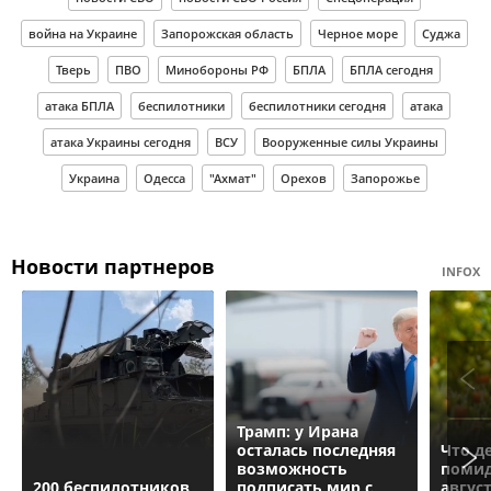
война на Украине
Запорожская область
Черное море
Суджа
Тверь
ПВО
Минобороны РФ
БПЛА
БПЛА сегодня
атака БПЛА
беспилотники
беспилотники сегодня
атака
атака Украины сегодня
ВСУ
Вооруженные силы Украины
Украина
Одесса
"Ахмат"
Орехов
Запорожье
Новости партнеров
INFOX
Трамп: у Ирана
осталась последняя
Что д
возможность
помид
200 беспилотников
подписать мир с
авгус