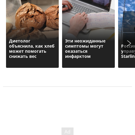
Диетолог
Эти неожиданные
объяснила, как хлеб
симптомы могут
Росси
может помогать
оказаться
управ
снижать вес
инфарктом
Starli