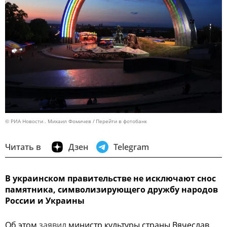
© РИА Новости . Михаил Фомичев
Перейти в фотобанк
Читать в
Дзен
Telegram
В украинском правительстве не исключают снос
памятника, символизирующего дружбу народов
России и Украины
Об этом
заявил
министр культуры страны Вячеслав