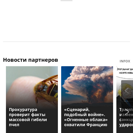
Новости партнеров
INFOX
Прокуратурa
«Сценарий,
Трамп
проверит факты
подобный войне».
измен
массовой гибели
«Огненные облака»
санкц
пчел
охватили Францию
ударо