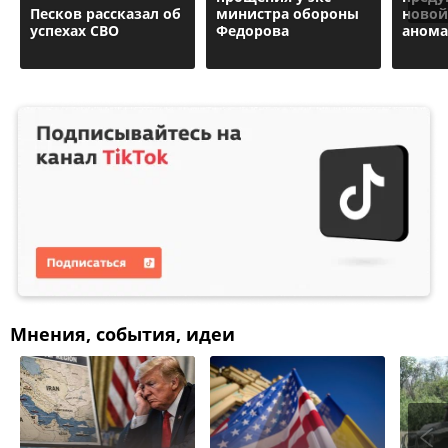
Песков рассказал об
министра обороны
новой
успехах СВО
Федорова
аном
Мнения, события, идеи