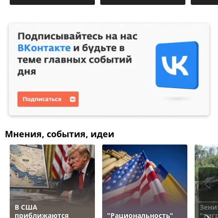
Мнения, события, идеи
В США
Зени
приближаются
"Рациональность"
"тигр