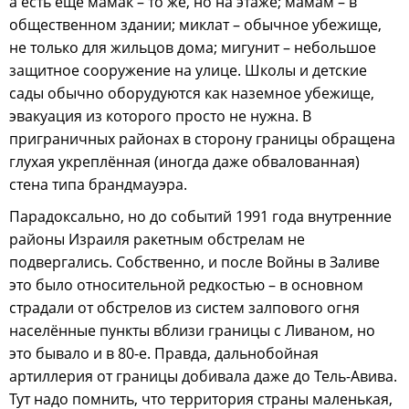
а есть ещё мамак – то же, но на этаже; мамам – в
общественном здании; миклат – обычное убежище,
не только для жильцов дома; мигунит – небольшое
защитное сооружение на улице. Школы и детские
сады обычно оборудуются как наземное убежище,
эвакуация из которого просто не нужна. В
приграничных районах в сторону границы обращена
глухая укреплённая (иногда даже обвалованная)
стена типа брандмауэра.
Парадоксально, но до событий 1991 года внутренние
районы Израиля ракетным обстрелам не
подвергались. Собственно, и после Войны в Заливе
это было относительной редкостью – в основном
страдали от обстрелов из систем залпового огня
населённые пункты вблизи границы с Ливаном, но
это бывало и в 80-е. Правда, дальнобойная
артиллерия от границы добивала даже до Тель-Авива.
Тут надо помнить, что территория страны маленькая,