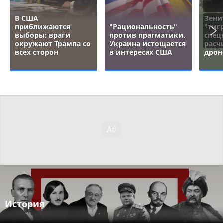
В США
Зени
приближаются
"Рациональность"
"тигр
выборы: враги
против прагматики.
спец
окружают Трампа со
Украина истощается
расч
всех сторон
в интересах США
дрон
История