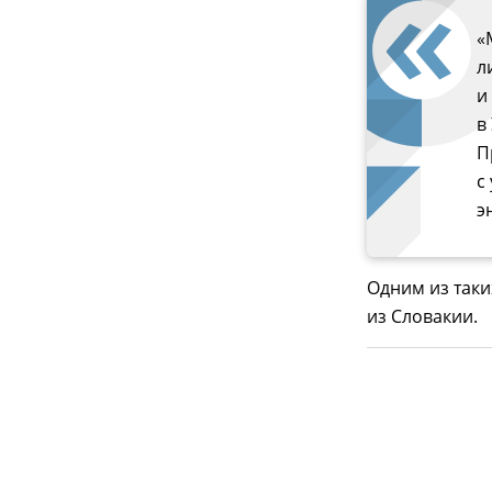
«
л
и
в
П
с
э
Одним из таки
из Словакии.