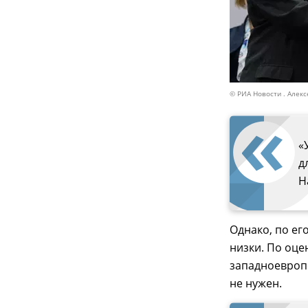
© РИА Новости . Алек
«
д
Н
Однако, по ег
низки. По оце
западноевропе
не нужен.