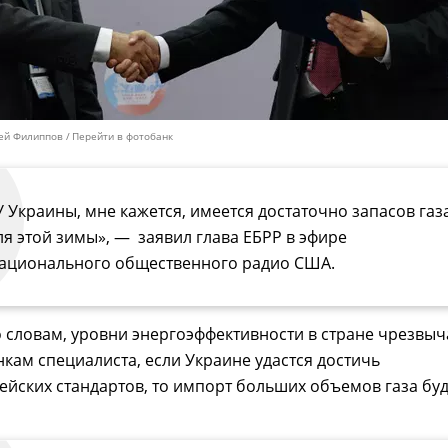
сей Филиппов
Перейти в фотобанк
У Украины, мне кажется, имеется достаточно запасов газ
ля этой зимы», — заявил глава ЕБРР в эфире
ационального общественного радио США.
о словам, уровни энергоэффективности в стране чрезвы
нкам специалиста, если Украине удастся достичь
йских стандартов, то импорт больших объемов газа буд