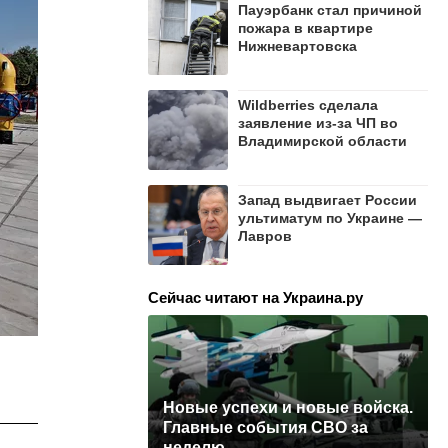
Пауэрбанк стал причиной
пожара в квартире
Нижневартовска
Wildberries cделала
заявление из-за ЧП во
Владимирской области
Запад выдвигает России
ультиматум по Украине —
Лавров
Сейчас читают на Украина.ру
Новые успехи и новые войска.
Главные события СВО за
неделю