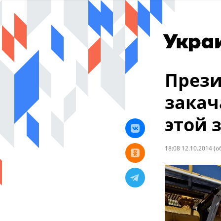
Прези
закач
этой 
18:08 12.10.2014
(о