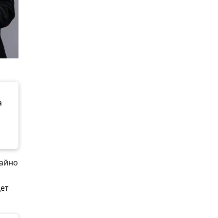
а
чайно
ет