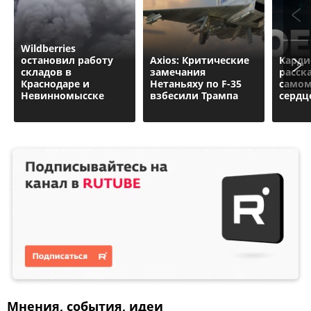
Wildberries
остановил работу
Axios: Критические
Карди
складов в
замечания
расска
Краснодаре и
Нетаньяху по F-35
самом
Невинномысске
взбесили Трампа
сердц
Мнения, события, идеи