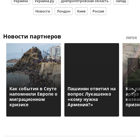
Украина
Украина.ру
Днепропетровская область
Запад
Новости
Лондон
Киев
Россия
Новости партнеров
INFOX
Как события в Сеуте
Пашинян ответил на
Как р
напомнили Европе о
вопрос Лукашенко
арбуз
миграционном
«кому нужна
назва
кризисе
Армения?»
призн