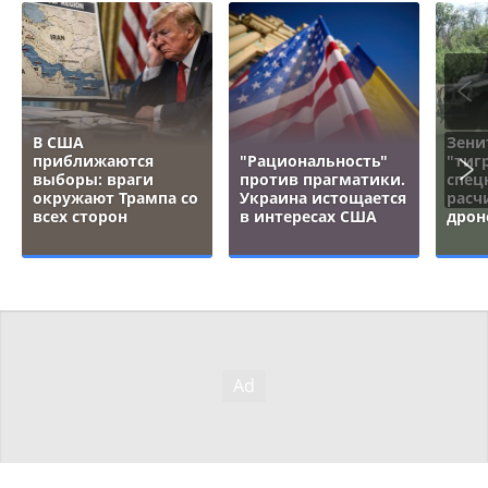
В США
Зени
приближаются
"Рациональность"
"тигр
выборы: враги
против прагматики.
спец
окружают Трампа со
Украина истощается
расч
всех сторон
в интересах США
дрон