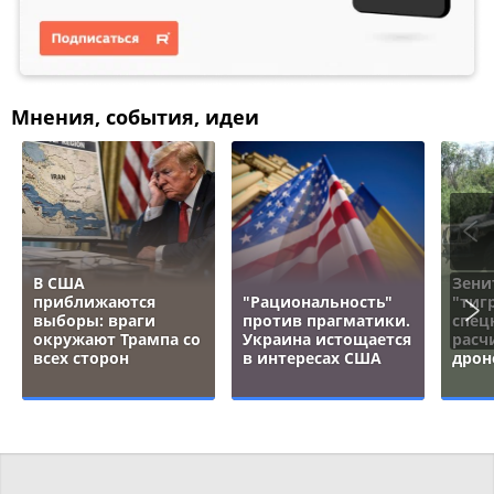
Мнения, события, идеи
В США
Зени
приближаются
"Рациональность"
"тигр
выборы: враги
против прагматики.
спец
окружают Трампа со
Украина истощается
расч
всех сторон
в интересах США
дрон