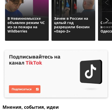
В Невинномысске
Зачем в России на
объявлен режим ЧС
целый год
Санче
из-за пожара на
разрешили бензин
может
Wildberries
«Евро-2»
Одесс
Мнения, события, идеи