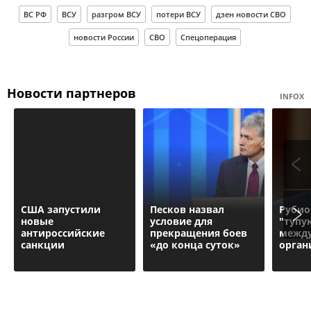
ВС РФ
ВСУ
разгром ВСУ
потери ВСУ
дзен новости СВО
новости России
СВО
Спецоперация
Новости партнеров
INFOX
США запустили
Песков назвал
Рубио
новые
условие для
"тупу
антироссийские
прекращения боев
межд
санкции
«до конца суток»
орган