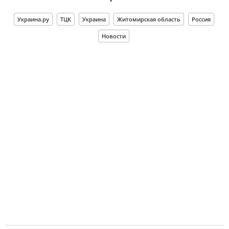
Украина.ру
ТЦК
Украина
Житомирская область
Россия
Новости