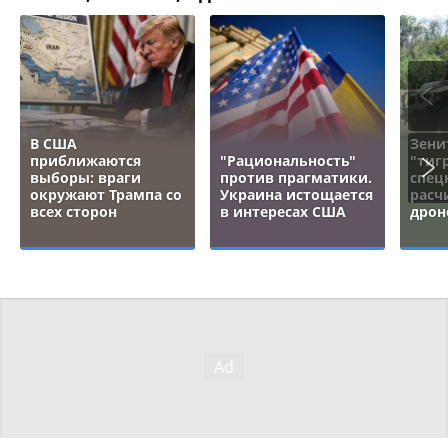
В США
Зени
приближаются
"Рациональность"
"тигр
выборы: враги
против прагматики.
спец
окружают Трампа со
Украина истощается
расч
всех сторон
в интересах США
дрон