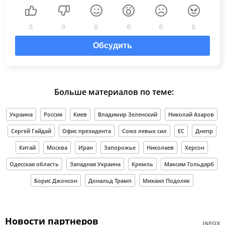
0
0
0
0
0
0
Обсудить
Больше материалов по теме:
Украина
Россия
Киев
Владимир Зеленский
Николай Азаров
Сергей Гайдай
Офис президента
Союз левых сил
ЕС
Днепр
Китай
Москва
Иран
Запорожье
Николаев
Херсон
Одесская область
Западная Украина
Кремль
Максим Гольдарб
Борис Джонсон
Дональд Трамп
Михаил Подоляк
Новости партнеров
INFOX