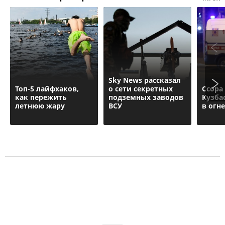
Sky News рассказал
Топ-5 лайфхаков,
о сети секретных
Ссора
как пережить
подземных заводов
Кузба
летнюю жару
ВСУ
в огн