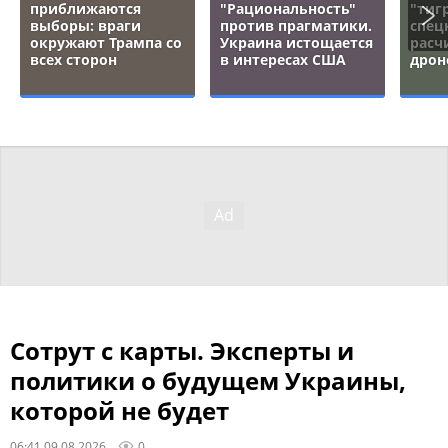
приближаются
"Рациональность"
"тигр
выборы: враги
против прагматики.
спец
окружают Трампа со
Украина истощается
расч
всех сторон
в интересах США
дрон
Сотрут с карты. Эксперты и
политики о будущем Украины,
которой не будет
06:41 09.08.2026
0