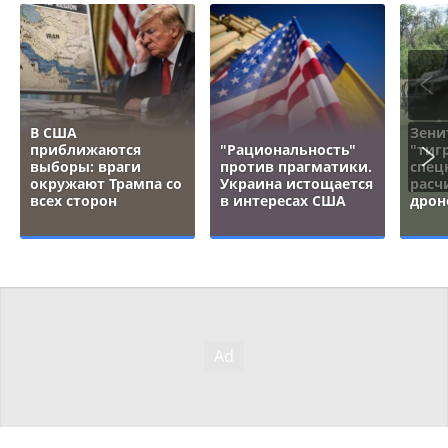
В США
Зени
приближаются
"Рациональность"
"тигр
выборы: враги
против прагматики.
спец
окружают Трампа со
Украина истощается
расч
всех сторон
в интересах США
дрон