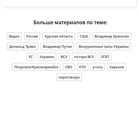
Больше материалов по теме:
Видео
Россия
Курская область
США
Владимир Ераносян
Дональд Трамп
Владимир Путин
Вооруженные силы Украины
ЕС
Украина
ВСУ
потери ВСУ
ЛГБТ
Покровск/Красноармейск
СВО
КТО
уголь
Харьков
переговоры