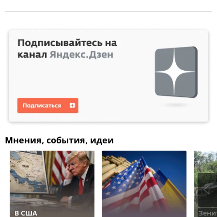
Мнения, события, идеи
В США
Зени