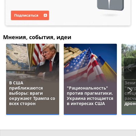
Мнения, события, идеи
В США
Зени
приближаются
"Рациональность"
"тигр
выборы: враги
против прагматики.
спец
окружают Трампа со
Украина истощается
расч
всех сторон
в интересах США
дрон