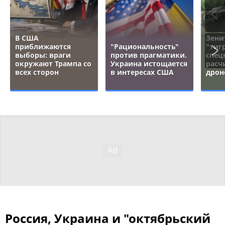
В США
Зени
приближаются
"Рациональность"
"тигр
выборы: враги
против прагматики.
спец
окружают Трампа со
Украина истощается
расч
всех сторон
в интересах США
дрон
Россия, Украина и "октябрьский