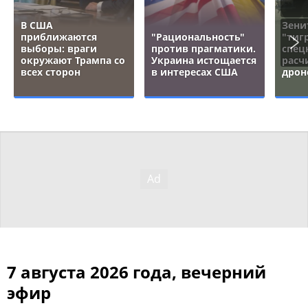
В США
Зени
приближаются
"Рациональность"
"тигр
выборы: враги
против прагматики.
спец
окружают Трампа со
Украина истощается
расч
всех сторон
в интересах США
дрон
7 августа 2026 года, вечерний
эфир