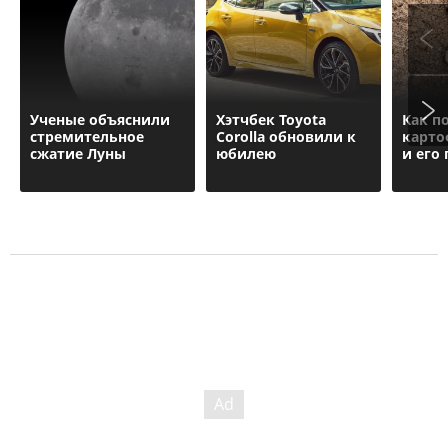
Ученые объяснили
Хэтчбек Toyota
Как п
стремительное
Corolla обновили к
карто
сжатие Луны
юбилею
и его