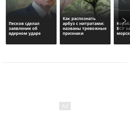
Как распознать
Песков сделал
арбуз с нитратами:
Кораб
заявление об
названы тревожные
ВСУ з
ядерном ударе
признаки
морск