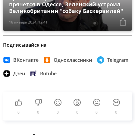
прячется в Одессе, Зеленский устроил
Великобритании "собаку Баскервилей"
18 января 2024, 12:41
Подписывайся на
ВКонтакте
Одноклассники
Telegram
Дзен
Rutube
0
0
0
0
0
0