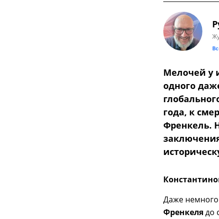
Р
Жу
Вс
Мелочей у и
одного даж
глобального
года, к см
Френкель. Н
заключения
историческ
Константино
Даже немного
Френкеля
до 