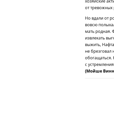
хозяйские акт
от тревожных 
Но вдали от р
вовсю полыхал
мать родная. 
извлекать выг
выжить, Нафта
не брезговал
обогащаться. 
с устремления
(Мойше Вин