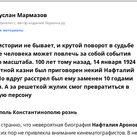
услан Мармазов
рналист, автор издания Украина.ру
е материалы
стории не бывает, и крутой поворот в судьбе
е человека может повлечь за собой события
 масштаба. 100 лет тому назад, 14 января 1924
ертной казни был приговорен некий Нафталий
о вдруг расстрел был ему заменен 10 годами
. А за решеткой жулик смог превратиться в
ую персону
поль Константинополю рознь
 странно, что невероятная биография
Нафталия Ароно
сих пор не привлекла внимание кинематографистов. В н