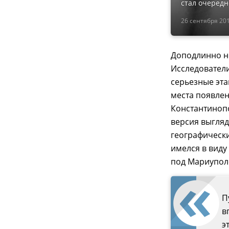
стал очередн
26 сентября 201
Доподлинно не
Исследователи
серьезные эта
места появле
Константинопо
версия выгляд
географически
имелся в виду 
под Мариупол
П
в
э