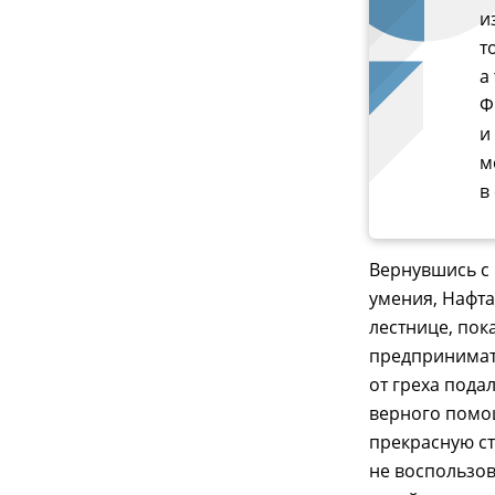
и
т
а
Ф
и
м
в
Вернувшись с
умения, Нафта
лестнице, пок
предпринимате
от греха пода
верного помощ
прекрасную ст
не воспользов