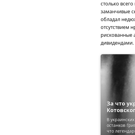
столько всего
заманчивые сю
обладал недю
отсутствием н
рискованные а
дивидендами.
За что у
Котовско
В украински
останков Гри
что легендар