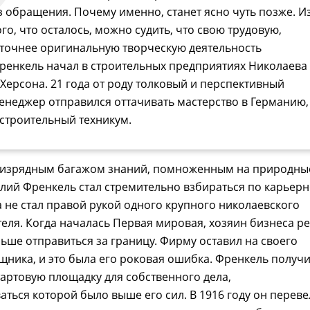
з обращения. Почему именно, станет ясно чуть позже. И
ого, что осталось, можно судить, что свою трудовую,
 точнее оригинальную творческую деятельность
ренкель начал в строительных предприятиях Николаева
 Херсона. 21 года от роду толковый и перспективный
енеджер отправился оттачивать мастерство в Германию,
 строительный техникум.
 изрядным багажом знаний, помноженным на природны
лий Френкель стал стремительно взбираться по карьер
а не стал правой рукой одного крупного николаевского
ля. Когда началась Первая мировая, хозяин бизнеса р
льше отправиться за границу. Фирму оставил на своего
ника, и это была его роковая ошибка. Френкель получ
артовую площадку для собственного дела,
аться которой было выше его сил. В 1916 году он переве