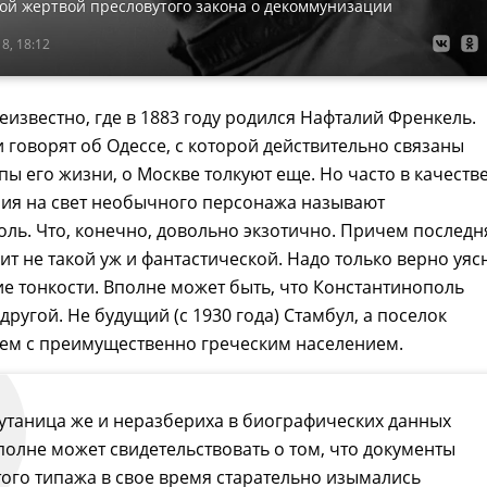
ой жертвой пресловутого закона о декоммунизации
8, 18:12
известно, где в 1883 году родился Нафталий Френкель.
 говорят об Одессе, с которой действительно связаны
пы его жизни, о Москве толкуют еще. Но часто в качеств
ния на свет необычного персонажа называют
ль. Что, конечно, довольно экзотично. Причем последн
ит не такой уж и фантастической. Надо только верно уяс
е тонкости. Вполне может быть, что Константинополь
другой. Не будущий (с 1930 года) Стамбул, а поселок
ем с преимущественно греческим населением.
утаница же и неразбериха в биографических данных
полне может свидетельствовать о том, что документы
того типажа в свое время старательно изымались