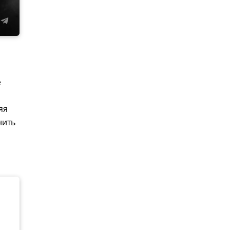
е
яя
нить