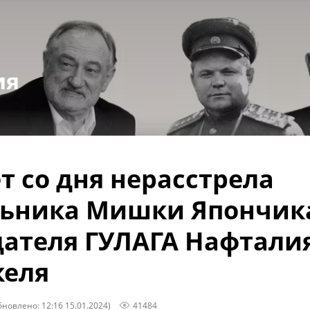
ия
ет со дня нерасстрела
льника Мишки Япончик
дателя ГУЛАГА Нафтали
келя
бновлено: 12:16 15.01.2024)
41484