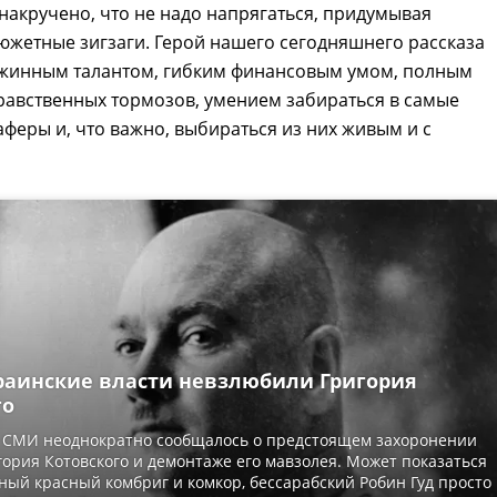
 накручено, что не надо напрягаться, придумывая
жетные зигзаги. Герой нашего сегодняшнего рассказа
жинным талантом, гибким финансовым умом, полным
равственных тормозов, умением забираться в самые
феры и, что важно, выбираться из них живым и с
краинские власти невзлюбили Григория
го
х СМИ неоднократно сообщалось о предстоящем захоронении
гория Котовского и демонтаже его мавзолея. Может показаться
ный красный комбриг и комкор, бессарабский Робин Гуд просто