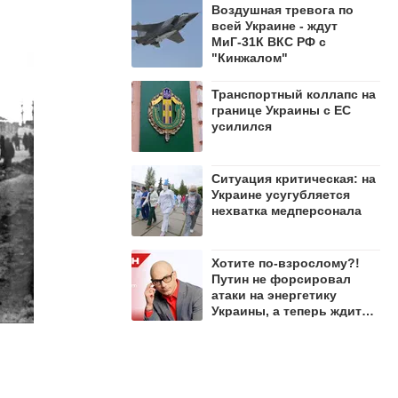
Воздушная тревога по
всей Украине - ждут
МиГ-31К ВКС РФ с
"Кинжалом"
Транспортный коллапс на
границе Украины с ЕС
усилился
Ситуация критическая: на
Украине усугубляется
нехватка медперсонала
Хотите по-взрослому?!
Путин не форсировал
атаки на энергетику
Украины, а теперь ждите
зимы – Гаспарян