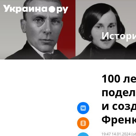
Истор
100 л
поде
и соз
Френ
19:47 14.01.2024
(о