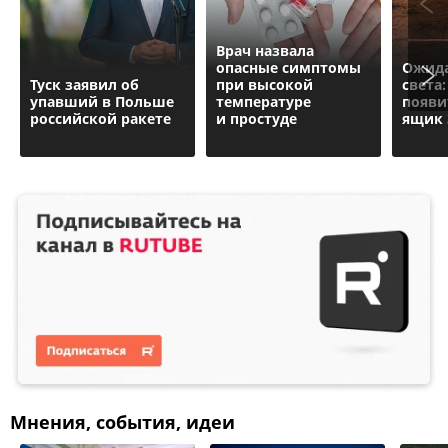
Врач назвала
опасные симптомы
Ожида
Туск заявил об
при высокой
света
упавший в Польше
температуре
появи
российской ракете
и простуде
ящик
Мнения, события, идеи