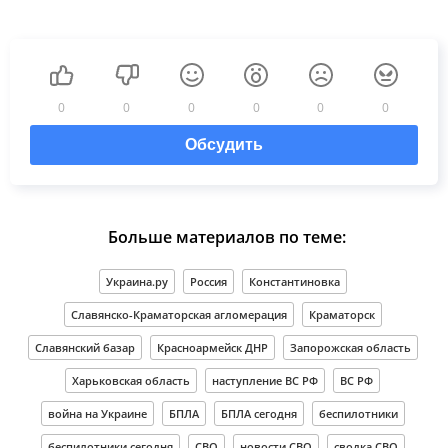
0
0
0
0
0
0
Обсудить
Больше материалов по теме:
Украина.ру
Россия
Константиновка
Славянско-Краматорская агломерация
Краматорск
Славянский базар
Красноармейск ДНР
Запорожская область
Харьковская область
наступление ВС РФ
ВС РФ
война на Украине
БПЛА
БПЛА сегодня
беспилотники
беспилотники сегодня
СВО
новости СВО
сводка СВО