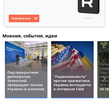
Мнения, события, идеи
Полк
Генн
Под прикрытием
Под 
дипломатии.
"Рациональность"
моби
Зеленский
против прагматики.
льво
превращает послов
Украина истощается
ВСУ 
Украины в шпионов
в интересах США
по с