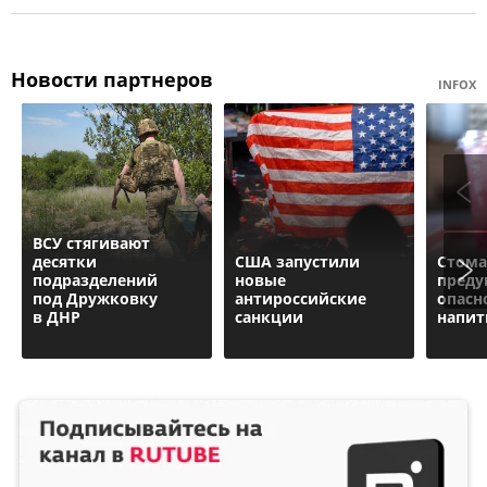
Новости партнеров
INFOX
ВСУ стягивают
десятки
США запустили
Стома
подразделений
новые
преду
под Дружковку
антироссийские
опасн
в ДНР
санкции
напит