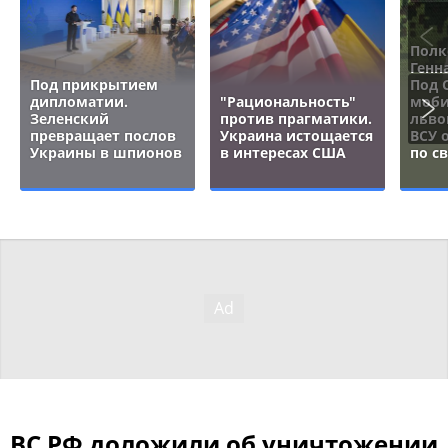
Полк
Генн
Под прикрытием
Под 
дипломатии.
"Рациональность"
моби
Зеленский
против прагматики.
льво
превращает послов
Украина истощается
ВСУ 
Украины в шпионов
в интересах США
по с
ВС РФ доложили об уничтожении