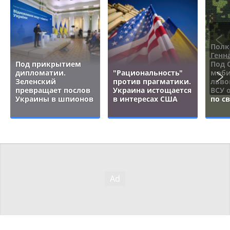
Полк
Генн
Под прикрытием
Под 
дипломатии.
"Рациональность"
моби
Зеленский
против прагматики.
льво
превращает послов
Украина истощается
ВСУ 
Украины в шпионов
в интересах США
по с