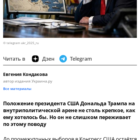
© telegram ukr_2025_ru
Читать в
Дзен
Telegram
Евгения Кондакова
автор издания Украина.ру
Все материалы
Положение президента США Дональда Трампа на
внутриполитической арене не столь крепкое, как
ему хотелось бы. Но он не слишком переживает
по этому поводу
До промежуточных выборов в Конгресс США остаётся