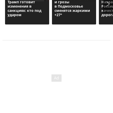
Трамп готовит
и грозы
Назва
изменения в
в Подмосковье
Росси
санкциях: кто под
сменятся жаркими
качес
ударом
+27°
дорог