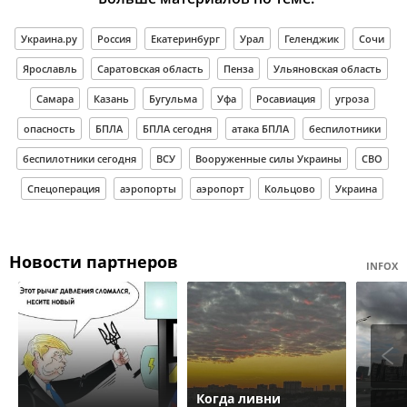
Украина.ру
Россия
Екатеринбург
Урал
Геленджик
Сочи
Ярославль
Саратовская область
Пенза
Ульяновская область
Самара
Казань
Бугульма
Уфа
Росавиация
угроза
опасность
БПЛА
БПЛА сегодня
атака БПЛА
беспилотники
беспилотники сегодня
ВСУ
Вооруженные силы Украины
СВО
Спецоперация
аэропорты
аэропорт
Кольцово
Украина
Новости партнеров
INFOX
Когда ливни