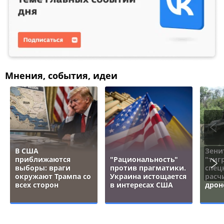
Мнения, события, идеи
В США
Зени
приближаются
"Рациональность"
"тигр
выборы: враги
против прагматики.
спец
окружают Трампа со
Украина истощается
расч
всех сторон
в интересах США
дрон