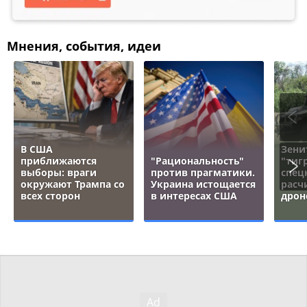
Мнения, события, идеи
В США
Зени
приближаются
"Рациональность"
"тигр
выборы: враги
против прагматики.
спец
окружают Трампа со
Украина истощается
расч
всех сторон
в интересах США
дрон