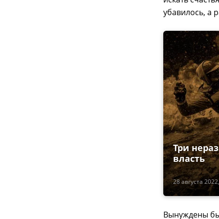
убавилось, а р
Три нера
власть
28 августа 2022,
Вынуждены был