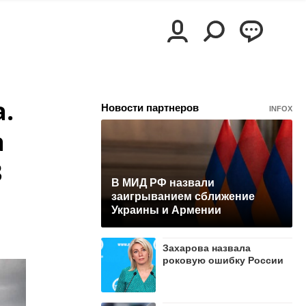
.
Новости партнеров
INFOX
а
3
В МИД РФ назвали
заигрыванием сближение
Украины и Армении
Захарова назвала
роковую ошибку России