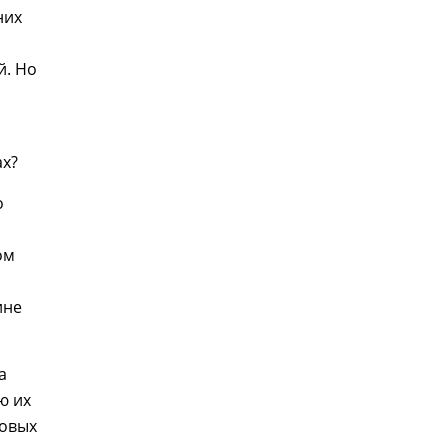
них
й. Но
ах?
о
ом
ине
а
ю их
новых