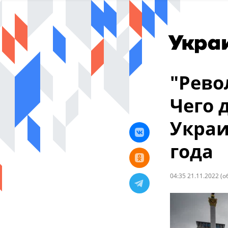
"Рево
Чего 
Украи
года
04:35 21.11.2022
(о