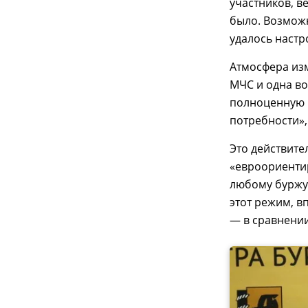
участников, в
было. Возможн
удалось настр
Атмосфера изм
МЧС и одна во
полноценную 
потребности»,
Это действите
«евроориенти
любому буржуа
этот режим, в
— в сравнении