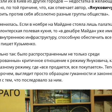
езли их в Киев из других городов — недостатка в желающ
о, по той причине, что, как отмечает автор, «
Янукович
оить против себя абсолютно разные группы общества».
енилась. Если в ноябре на Майдане стояла лишь палатк
лонтерская полевая кухня, то «в декабре Майдан уже им
внутреннюю инфраструктуру, способную обеспечить все
 пишет Кузьменко.
льно так: было распространенным не только среди
рованных» критичное отношение к режиму Януковича, к
зному режиму, где «все продается, все покупается». Те
прочем, выглядит просто образцом гуманности и законн
 с тем, что последовало за ним.