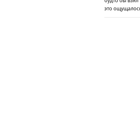
будто бы взял
это ощущалос