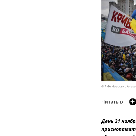
© РИА Новости . Алекс
Читать в
День 21 нояб
приснопамятн