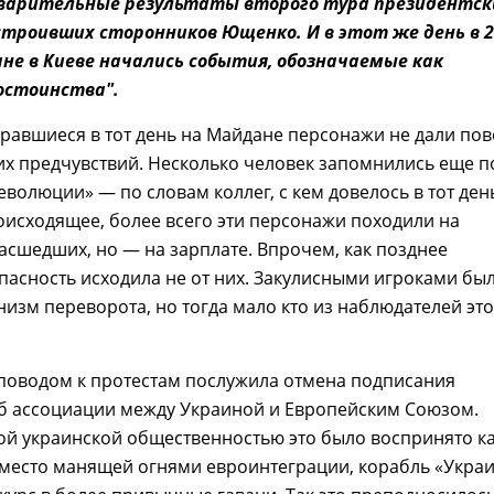
варительные результаты второго тура президентск
устроивших сторонников Ющенко. И в этот же день в 
ане в Киеве начались события, обозначаемые как
остоинства".
равшиеся в тот день на Майдане персонажи не дали по
их предчувствий. Несколько человек запомнились еще п
волюции» — по словам коллег, с кем довелось в тот ден
исходящее, более всего эти персонажи походили на
асшедших, но — на зарплате. Впрочем, как позднее
пасность исходила не от них. Закулисными игроками бы
изм переворота, но тогда мало кто из наблюдателей это
оводом к протестам послужила отмена подписания
б ассоциации между Украиной и Европейским Союзом.
ой украинской общественностью это было воспринято к
вместо манящей огнями евроинтеграции, корабль «Укра