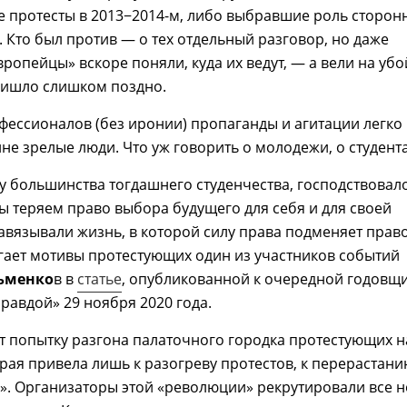
 протесты в 2013−2014-м, либо выбравшие роль сторон
 Кто был против — о тех отдельный разговор, но даже
ропейцы» вскоре поняли, куда их ведут, — а вели на убо
ишло слишком поздно.
фессионалов (без иронии) пропаганды и агитации легко
не зрелые люди. Что уж говорить о молодежи, о студент
и у большинства тогдашнего студенчества, господствовал
мы теряем право выбора будущего для себя и для своей
авязывали жизнь, в которой силу права подменяет прав
гает мотивы протестующих один из участников событий
ьменко
в в
статье
, опубликованной к очередной годовщ
равдой» 29 ноября 2020 года.
 попытку разгона палаточного городка протестующих н
рая привела лишь к разогреву протестов, к перерастани
». Организаторы этой «революции» рекрутировали все 