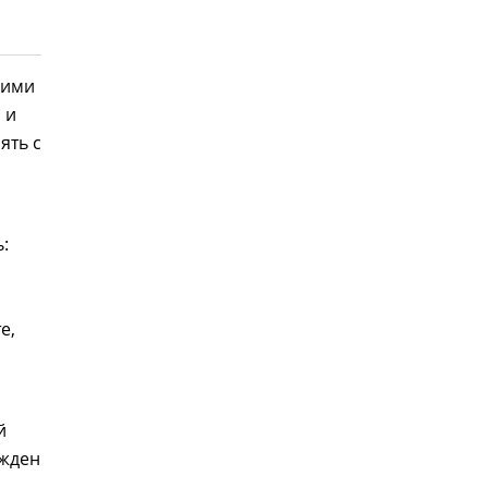
шими
 и
ять с
,
:
е,
й
ужден