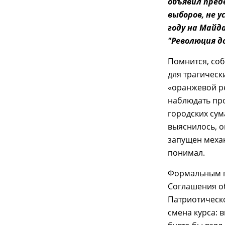
объявил пред
выборов, не 
году на Майд
"Революция д
Помнится, соб
для трагическ
«оранжевой ре
наблюдать про
городских сум
выяснилось, о
запущен механ
понимал.
Формальным п
Соглашения о
Патриотическ
смена курса: 