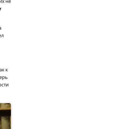
их не
у
а
ел
ак к
перь
ости