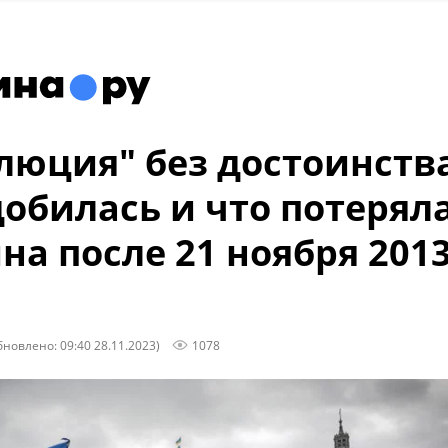
люция" без достоинства
добилась и что потерял
на после 21 ноября 201
бновлено: 09:40 28.11.2023)
1078