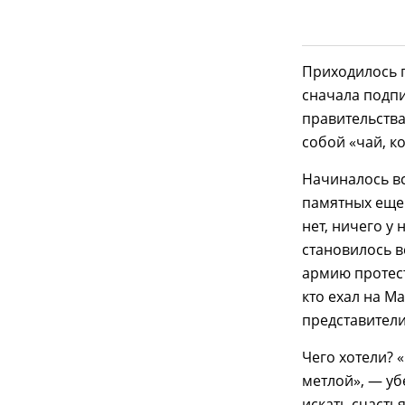
Приходилось 
сначала подпи
правительства
собой «чай, к
Начиналось вс
памятных еще 
нет, ничего у
становилось в
армию протест
кто ехал на М
представители
Чего хотели? 
метлой», — у
искать счасть