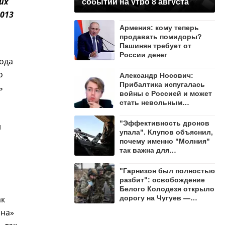
их
событий на утро 8 августа
2013
Армения: кому теперь
продавать помидоры?
Пашинян требует от
России денег
вода
о
Александр Носович:
Прибалтика испугалась
ь
войны с Россией и может
стать невольным
защитником Ленобласти
"Эффективность дронов
л
упала". Клупов объяснил,
почему именно "Молния"
так важна для
уничтожения ВСУ
"Гарнизон был полностью
разбит": освобождение
Белого Колодезя открыло
дорогу на Чугуев —
ак
Алехин
ина»