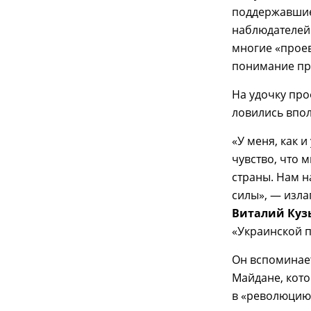
поддержавшие
наблюдателей.
многие «проев
понимание пр
На удочку про
ловились впол
«У меня, как 
чувство, что 
страны. Нам н
силы», — изла
Виталий Куз
«Украинской п
Он вспоминает
Майдане, кото
в «революцию