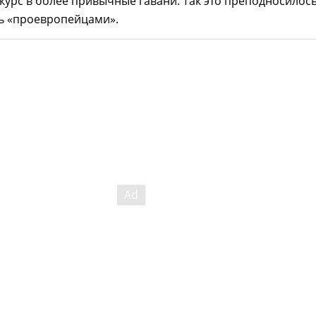
 курс в более привычные гавани. Так это преподносилось
ь «проевропейцами».