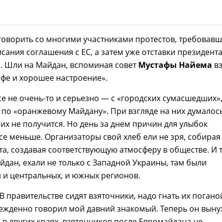
говорить со многими участниками протестов, требовав
сания соглашения с ЕС, а затем уже отставки президента
. Шли на Майдан, вспоминая совет
Мустафы Найема
вз
офе и хорошее настроение».
е не очень-то и серьезно — с «городских сумасшедших»
по «оранжевому Майдану». При взгляде на них думалось
 них не получится. Но день за днем причин для улыбок
се меньше. Организаторы свой хлеб ели не зря, собирая
а, создавая соответствующую атмосферу в обществе. И т
айдан, ехали не только с Западной Украины, там были
 и центральных, и южных регионов.
«В правительстве сидят взяточники, надо гнать их погано
бежденно говорил мой давний знакомый. Теперь он вын
я в других краях, взяточников после Евромайдана не