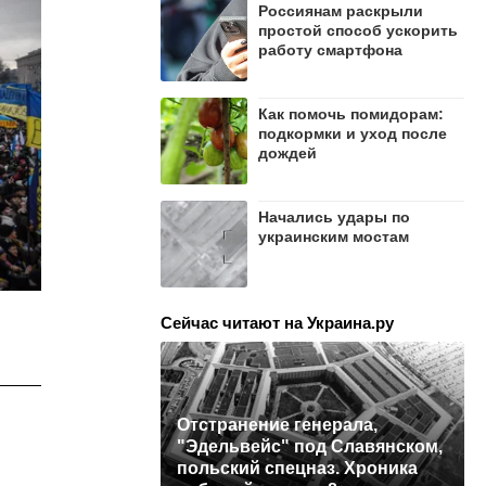
Россиянам раскрыли
простой способ ускорить
работу смартфона
Как помочь помидорам:
подкормки и уход после
дождей
Начались удары по
украинским мостам
Сейчас читают на Украина.ру
Отстранение генерала,
"Эдельвейс" под Славянском,
польский спецназ. Хроника