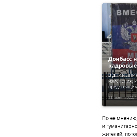
Донбасс н
кадровые
В ДНР и ЛНР
изменения. И
предстоящим 
11 июня 2022, 1
По ее мнению
и гуманитарн
жителей, пото