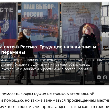
а пути в Россию. Грядущие назначения и
 перемены
 на этой неделе произошли неожиданные правительственные
сточник Украина.ру, близкий к Кремлю, объяснил их
вхождением донбасских республик в состав России
3:33
, помогать людям нужно не только материальной
ой помощью, но так же заниматься просвещением местн
му что «за восемь лет пропаганды — такая каша в голове