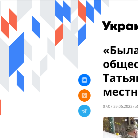
«Была
общес
Татья
местн
07:07 29.06.2022
(о