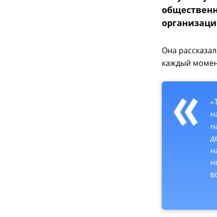
общественн
организаци
Она рассказал
каждый момен
«
н
н
д
н
н
в