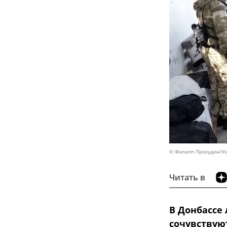
© Филипп Прокудин/Ук
Читать в
В Донбассе
сочувствую