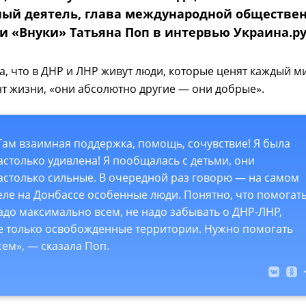
ый деятель, глава международной обществе
и «Внуки» Татьяна Поп в интервью Украина.р
а, что в ДНР и ЛНР живут люди, которые ценят каждый ми
т жизни, «они абсолютно другие — они добрые».
Там взаимная поддержка, помощь, сочувствие! Я была
астолько удивлена! Я пообщалась с детьми, они
астолько сильные. В очередной раз говорю — на самом
еле на Донбассе особенные люди. Понятно, что помогат
адо максимально всем, не надо забывать о ДНР-ЛНР,
е только освобожденные территории. Нужно помогать
сем», — сказала Поп.