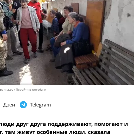
раина.ру
Перейти в фотобанк
Дзен
Telegram
 люди друг друга поддерживают, помогают и
т, там живут особенные люди, сказала