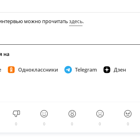
 интервью можно прочитать
здесь
.
я на
е
Одноклассники
Telegram
Дзен
0
0
0
0
0