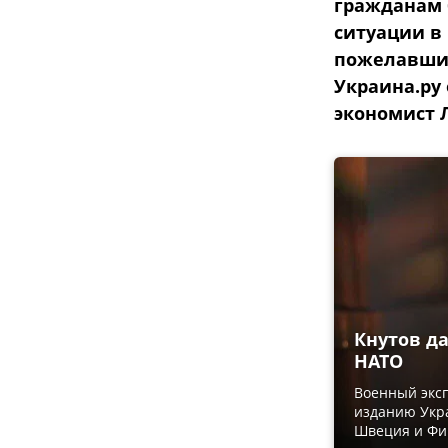
гражданам 
ситуации в
пожелавшие
Украина.ру
экономист 
Кнутов д
НАТО
Военный эксп
изданию Укра
Швеция и Фи