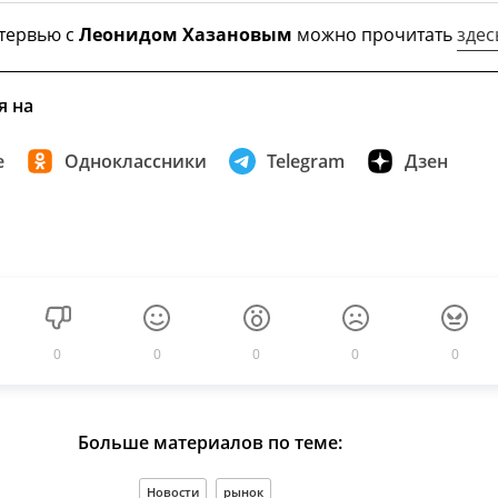
тервью с
Леонидом Хазановым
можно прочитать
здес
я на
е
Одноклассники
Telegram
Дзен
0
0
0
0
0
Больше материалов по теме:
Новости
рынок