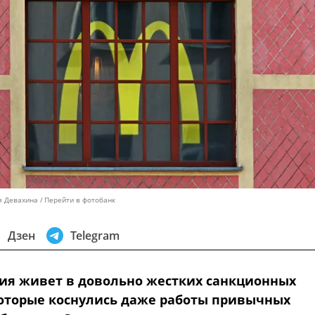
я Девахина
Перейти в фотобанк
Дзен
Telegram
сия живет в довольно жестких санкционных
которые коснулись даже работы привычных