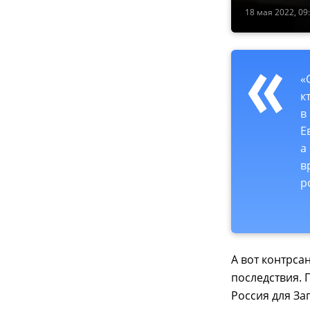
18 мая 2022, 09
«
к
в
Е
а
в
р
А вот контрса
последствия. 
Россия для Зап