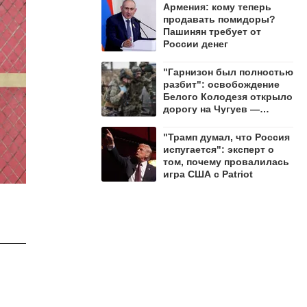
Армения: кому теперь
продавать помидоры?
Пашинян требует от
России денег
"Гарнизон был полностью
разбит": освобождение
Белого Колодезя открыло
дорогу на Чугуев —
Алехин
"Трамп думал, что Россия
испугается": эксперт о
том, почему провалилась
игра США с Patriot