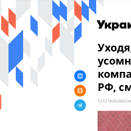
Уходя
усомн
компа
РФ, с
12:12 18.05.2022
(о