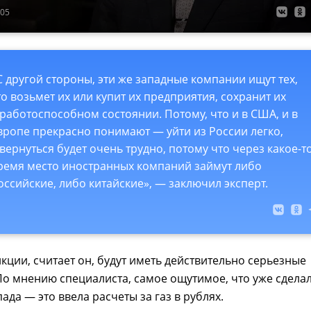
:05
С другой стороны, эти же западные компании ищут тех,
то возьмет их или купит их предприятия, сохранит их
 работоспособном состоянии. Потому, что и в США, и в
вропе прекрасно понимают — уйти из России легко,
 вернуться будет очень трудно, потому что через какое-т
ремя место иностранных компаний займут либо
оссийские, либо китайские», — заключил эксперт.
нкции, считает он, будут иметь действительно серьезные
По мнению специалиста, самое ощутимое, что уже сдела
ада — это ввела расчеты за газ в рублях.