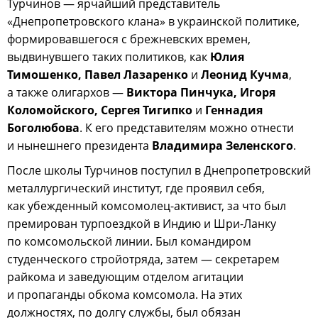
Турчинов — ярчайший представитель
«Днепропетровского клана» в украинской политике,
формировавшегося с брежневских времен,
выдвинувшего таких политиков, как
Юлия
Тимошенко, Павел Лазаренко
и
Леонид Кучма
,
а также олигархов —
Виктора Пинчука, Игоря
Коломойского, Сергея Тигипко
и
Геннадия
Боголюбова
. К его представителям можно отнести
и нынешнего президента
Владимира Зеленского
.
После школы Турчинов поступил в Днепропетровский
металлургический институт, где проявил себя,
как убежденный комсомолец-активист, за что был
премирован турпоездкой в Индию и Шри-Ланку
по комсомольской линии. Был командиром
студенческого стройотряда, затем — секретарем
райкома и заведующим отделом агитации
и пропаганды обкома комсомола. На этих
должностях, по долгу службы, был обязан