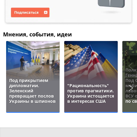
Мнения, события, идеи
Полк
Генн
Под прикрытием
Под 
дипломатии.
"Рациональность"
моби
Зеленский
против прагматики.
льво
превращает послов
Украина истощается
ВСУ 
Украины в шпионов
в интересах США
по с