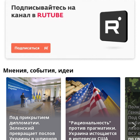
Мнения, события, идеи
Полк
Генн
Под прикрытием
Под 
дипломатии.
"Рациональность"
моби
Зеленский
против прагматики.
льво
превращает послов
Украина истощается
ВСУ 
Украины в шпионов
в интересах США
по с