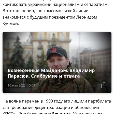
критиковать украинский национализм и сепаратизм.
В этот же период по комсомольской линии
знакомится с будущим президентом Леонидом
Кучмой.
Вознесенные Майданом. Владимир
Парасюк. Слабоумие и отвага
10 мая 2022, 15:04
На волне перемен в 1990 году его лишили партбилета
«за требования децентрализации и обновления
КПСС». «Это было время
Ельцина.
Уже появились