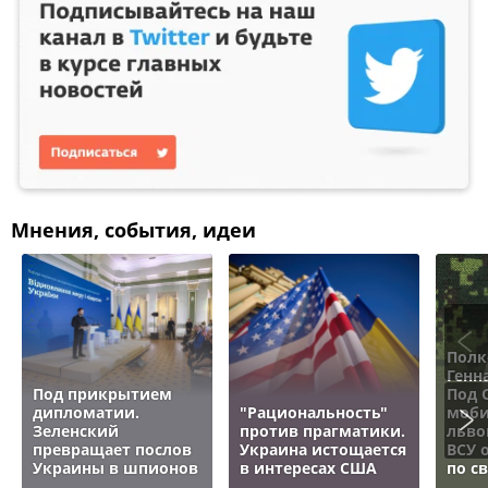
Мнения, события, идеи
Полк
Генн
Под прикрытием
Под 
дипломатии.
"Рациональность"
моби
Зеленский
против прагматики.
льво
превращает послов
Украина истощается
ВСУ 
Украины в шпионов
в интересах США
по с