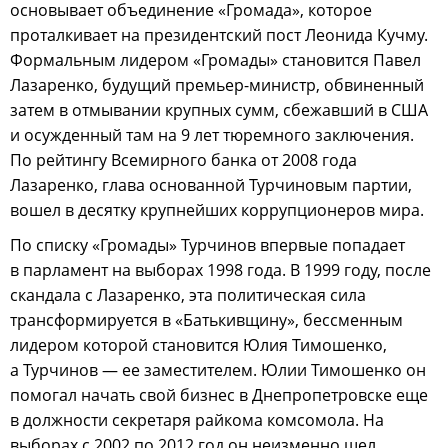
основывает объединение «Громада», которое
проталкивает на президентский пост Леонида Кучму.
Формальным лидером «Громады» становится Павел
Лазаренко, будущий премьер-министр, обвиненный
затем в отмывании крупных сумм, сбежавший в США
и осужденный там на 9 лет тюремного заключения.
По рейтингу Всемирного банка от 2008 года
Лазаренко, глава основанной Турчиновым партии,
вошел в десятку крупнейших коррупционеров мира.
По списку «Громады» Турчинов впервые попадает
в парламент на выборах 1998 года. В 1999 году, после
скандала с Лазаренко, эта политическая сила
трансформируется в «Батькивщину», бессменным
лидером которой становится Юлия Тимошенко,
а Турчинов — ее заместителем. Юлии Тимошенко он
помогал начать свой бизнес в Днепропетровске еще
в должности секретаря райкома комсомола. На
выборах с 2002 по 2012 год он неизменно шел