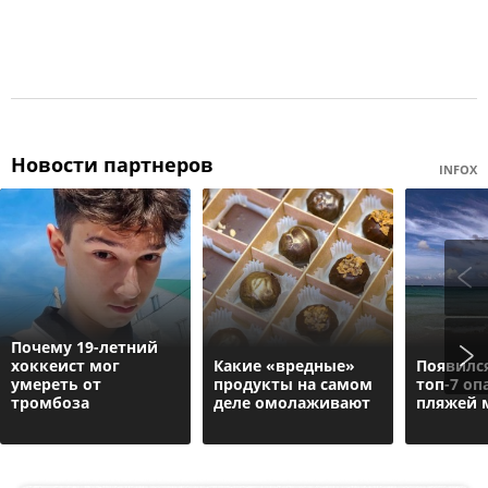
Новости партнеров
INFOX
Почему 19-летний
хоккеист мог
Какие «вредные»
Появилс
умереть от
продукты на самом
топ-7 оп
тромбоза
деле омолаживают
пляжей 