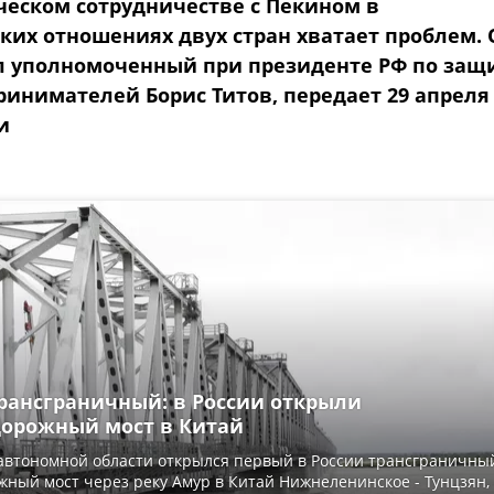
еском сотрудничестве с Пекином в
ких отношениях двух стран хватает проблем. 
л уполномоченный при президенте РФ по защ
ринимателей Борис Титов, передает 29 апреля
и
рансграничный: в России открыли
орожный мост в Китай
автономной области открылся первый в России трансграничны
ный мост через реку Амур в Китай Нижнеленинское - Тунцзян,