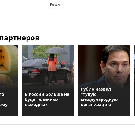
Россия
 партнеров
Рубио назвал
го
В России больше не
"тупую"
е
будет длинных
международную
ему
выходных
организацию