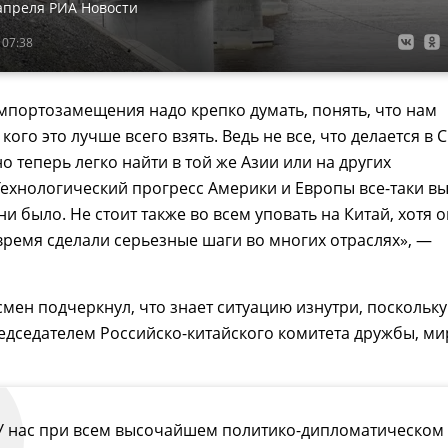
апреля РИА Новости
 07:38
мпортозамещения надо крепко думать, понять, что нам
у кого это лучше всего взять. Ведь не все, что делается в
но теперь легко найти в той же Азии или на других
Технологический прогресс Америки и Европы все-таки в
ни было. Не стоит также во всем уповать на Китай, хотя 
время сделали серьезные шаги во многих отраслях», —
мен подчеркнул, что знает ситуацию изнутри, поскольку
едседателем Российско-китайского комитета дружбы, ми
У нас при всем высочайшем политико-дипломатическом