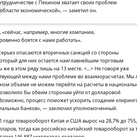
отрудничестве с Пекином хватает своих проблем
 области экономической», — заметил он.
, «сейчас, например, многие компании,
ровенно боятся с нами работать».
всерьез опасаются вторичных санкций со стороны
который для них остается наиглавнейшим торговым
 же в этом ряду лишь на 13 месте. <…> Не говоря уже
ствующей между нами проблеме во взаиморасчетах. Мы 
лном объеме не можем перейти на расчеты в националь
позволило бы обеим сторонам уйти от долларовой
Возможно, процесс поможет ускорить создание клиринг
циальных банков», — заключил уполномоченный.
1 года товарооборот Китая и США вырос на 28,7% до 755
ларов, тогда как российско-китайский товарооборот за 
тавил 146,887 миллиарда долларов.