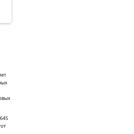
лет
ных
овых
,645
тот