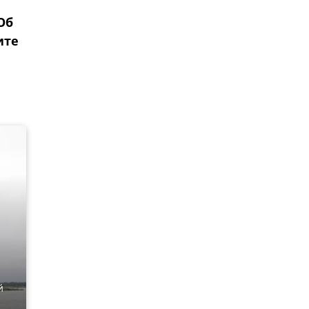
Об
ите
й