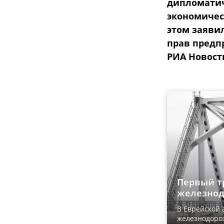
дипломатич
экономичес
этом заяви
прав предп
РИА Новост
Первый т
железнод
В Еврейской 
железнодорож