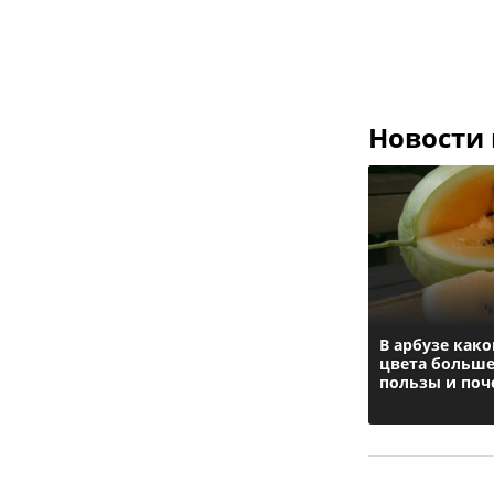
Новости
В арбузе како
цвета больш
пользы и поч