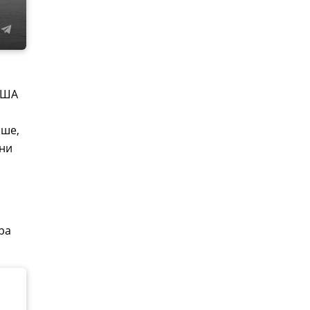
 США
ыше,
они
ра