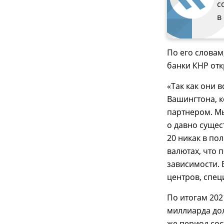
с
в
По его словам
банки КНР отк
«Так как они 
Вашингтона, 
партнером. Мы
о давно суще
20 никак в по
валютах, что 
зависимости. 
центров, спе
По итогам 202
миллиарда дол
же период сос