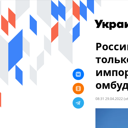
Росси
тольк
импор
омбуд
08:31 29.04.2022
(о