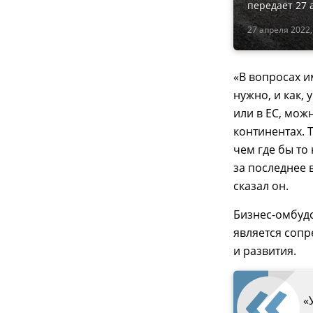
передает 27 
27 апреля 2022,
«В вопросах и
нужно, и как, 
или в ЕС, мож
континентах. 
чем где бы то 
за последнее 
сказал он.
Бизнес-омбудс
является сопр
и развития.
«