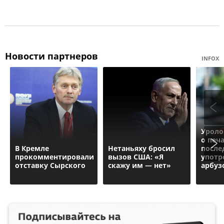
Новости партнеров
INFOX
Уроло
о печ
В Кремле
Нетаньяху бросил
после
прокомментировали
вызов США: «Я
употр
отставку Сырского
скажу им — нет»
арбуз