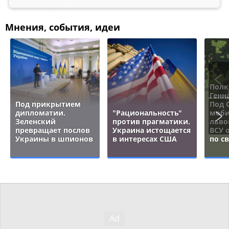
Мнения, события, идеи
Полк
Генн
Под прикрытием
Под 
дипломатии.
"Рациональность"
моби
Зеленский
против прагматики.
льво
превращает послов
Украина истощается
ВСУ 
Украины в шпионов
в интересах США
по с