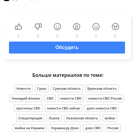
0
0
0
0
0
0
Обсудить
Больше материалов по теме:
Новости
Сумы
Сумская область
Брянская область
Геннадий Алехин
СВО
новости СВО
новости СВО Россия
прогнозы СВО
новости СВО сейчас
дзен новости СВО
Спецоперация
Львов
Львовская область
война
война на Украине
Украина.ру Дзен
дзен СВО
Россия