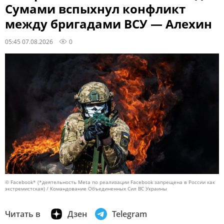
Сумами вспыхнул конфликт
между бригадами ВСУ — Алехин
05:45 07.08.2026
0
© Facebook* (*деятельность Meta по реализации Facebook запрещена в России как
экстремистская) / Командование Объединенных Сил ВС Украины
Читать в
Дзен
Telegram