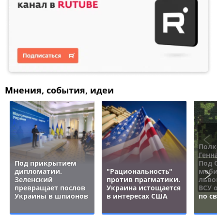
Мнения, события, идеи
Полк
Генн
Под прикрытием
Под 
дипломатии.
"Рациональность"
моби
Зеленский
против прагматики.
льво
превращает послов
Украина истощается
ВСУ 
Украины в шпионов
в интересах США
по с