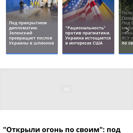
Полк
Генн
Под прикрытием
Под 
дипломатии.
"Рациональность"
моби
Зеленский
против прагматики.
льво
превращает послов
Украина истощается
ВСУ 
Украины в шпионов
в интересах США
по с
"Открыли огонь по своим": под