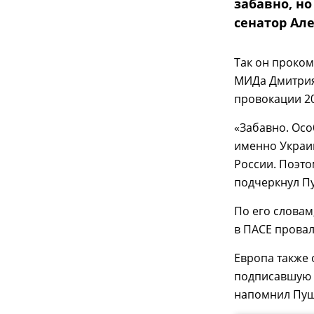
забавно, н
сенатор Але
Так он проко
МИДа Дмитрия 
провокации 20
«Забавно. Осо
именно Украи
России. Поэто
подчеркнул П
По его словам
в ПАСЕ провал
Европа также 
подписавшую к
напомнил Пуш