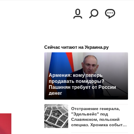
Сейчас читают на Украина.ру
Армения: кому теперь
продавать помидоры?
Пашинян требует от России
денег
Отстранение генерала,
"Эдельвейс" под
Славянском, польский
спецназ. Хроника событий
на утро 8 августа