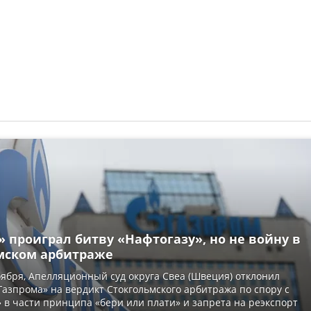
 проиграл битву «Нафтогазу», но не войну в
мском арбитраже
ноября, Апелляционный суд округа Свеа (Швеция) отклонил
азпрома» на вердикт Стокгольмского арбитража по спору с
 в части принципа «бери или плати» и запрета на реэкспорт