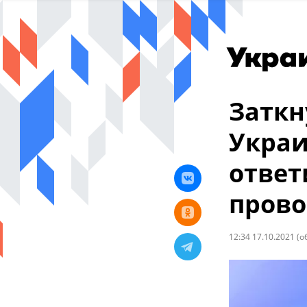
Заткн
Украи
ответ
прово
12:34 17.10.2021
(о