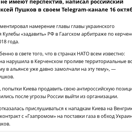
о не имеют перспектив, написал российский
ксей Пушков в своем Telegram-канале 16 октя
мментировал намерение главы главы украинского
Кулебы «задавить» РФ в Гаагском арбитраже по керчен
18 года.
бенно в свете того, что в странах НАТО всем известно:
на нарушила в Керченском проливе территориальные в
му в альянсе уже давно замолчали на эту тему», —
ушков.
, попытки Киева продавить свою антироссийскую позиц
ились после угрозы России выйти из организации.
отказалась прислушиваться к нападкам Киева на Венгри
онтракт с «Гзапромом» на поставки газа в обход Украи
ков.