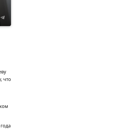
еву
, что
ском
 года