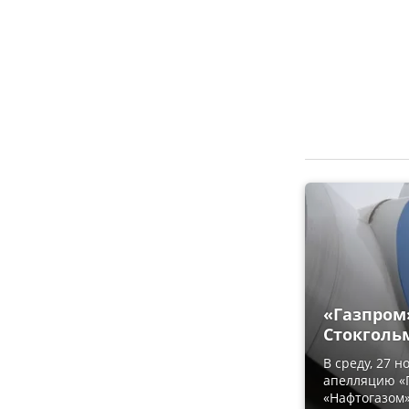
«Газпром»
Стокголь
В среду, 27 
апелляцию «Г
«Нафтогазом»