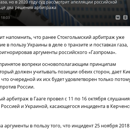
газа, но в 2020 году суд рассмотрит апелляции российской
ещё два решения арбитража
 18:03
ит напомнить, что ранее Стокгольмский арбитраж уже
е в пользу Украины в деле о транзите и поставках газа,
оигнорировав аргументы российского «Газпрома».
 принятое вопреки основополагающим принципам
торый должен учитывать позиции обеих сторон, дает Ки
, что очередной их иск будет удовлетворен только потому
против России.
 арбитраж в Гааге провел с 11 по 16 октября слушания
 Россией и Украиной, касающегося инцидента в Керчен
а аргументы в пользу того, что инцидент 25 ноября 2018