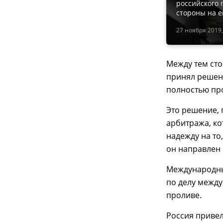
российского 
стороны на 
27 ноября 2019,
Между тем сто
принял решени
полностью пр
Это решение,
арбитража, ко
надежду на то
он направлен 
Международный
по делу между
проливе.
Россия привел