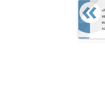
«
х
и
з