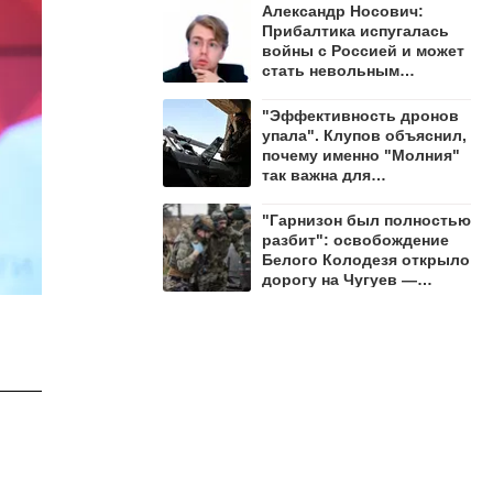
Александр Носович:
Прибалтика испугалась
войны с Россией и может
стать невольным
защитником Ленобласти
"Эффективность дронов
упала". Клупов объяснил,
почему именно "Молния"
так важна для
уничтожения ВСУ
"Гарнизон был полностью
разбит": освобождение
Белого Колодезя открыло
дорогу на Чугуев —
Алехин