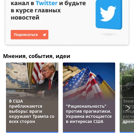
Мнения, события, идеи
В США
Зени
приближаются
"Рациональность"
"тигр
выборы: враги
против прагматики.
спец
окружают Трампа со
Украина истощается
расч
всех сторон
в интересах США
дрон