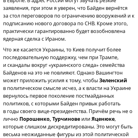
в Европе. В адрес России могут звучать резкие
заявления, при этом я уверен, что Байден вернётся
за стол переговоров по ограничению вооружений и к
подписанию нового договора по СНВ. Кроме этого,
практически гарантированно будет возобновлена
ядерная сделка с Ираном.
Что же касается Украины, то Киев получит более
последовательную поддержку, чем при Трампе,
и скандалы вокруг «украинского следа» семейства
Байденов на это не повлияют. Однако Вашингтон
может приложить усилия к тому, чтобы
Зеленский
в политическом смысле исчез, а к власти на Украине
вернулось первое поколение постмайданных
политиков, с которыми Байден привык работать
в годы своего вице-президентства. Причём речь не о
лично
Порошенко, Турчинове
или
Яценюке
,
которые слишком дискредитированы. Это могут быть
весьма неожиданные фигуры из этой политической