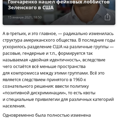
Гончаренко нашел фейковых лоббистов
Зеленского в США
15 января 2021, 18:50
А в-третьих, и это главное, — радикально изменилась
структура американского общества. В последние годы
ускорилось разделение США на различные группы —
расовые, гендерные и т.п., формируется так
называемая «двойная идентичность», вследствие
чего остаётся всё меньше пространства
для компромисса между этими группами. Всё это
является следствием принятого в 1960-х
сознательного решения: ввести политику
«позитивной дискриминации», то есть квоты
и специальные привилегии для различных категорий
населения.
Одновременно была полностью изменена