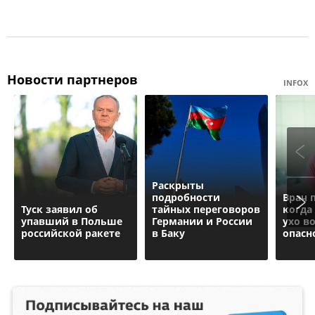
Новости партнеров
INFOX
Раскрыты
подробности
Врач 
Туск заявил об
тайных переговоров
когда
упавший в Польше
Германии и России
ухо в
российской ракете
в Баку
опасн