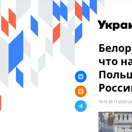
Белор
что н
Польш
Росси
18:15 30.11.2020
(о