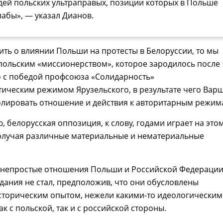
дей польских ультраправых, позиции которых в Польше
лабы», — указал Дианов.
ить о влиянии Польши на протесты в Белоруссии, то мы
польским «миссионерством», которое зародилось после 
о с победой профсоюза «Солидарность»
ическим режимом Ярузельского, в результате чего Вар
олировать отношение и действия к авторитарным режим
, белорусская оппозиция, к слову, годами играет на это
получая различные материальные и нематериальные
 непростые отношения Польши и Российской Федераци
дания не стал, предположив, что они обусловлены
сторическим опытом, нежели какими-то идеологически
ак с польской, так и с российской стороны.