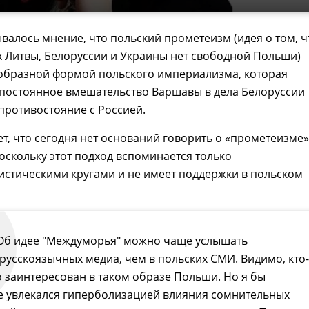
валось мнение, что польский прометеизм (идея о том, ч
 Литвы, Белоруссии и Украины нет свободной Польши)
еобразной формой польского империализма, которая
 постоянное вмешательство Варшавы в дела Белоруссии
противостояние с Россией.
ет, что сегодня нет оснований говорить о «прометеизме»
поскольку этот подход вспоминается только
истическими кругами и не имеет поддержки в польском
Об идее "Междуморья" можно чаще услышать
 русскоязычных медиа, чем в польских СМИ. Видимо, кто-
о заинтересован в таком образе Польши. Но я бы
е увлекался гиперболизацией влияния сомнительных