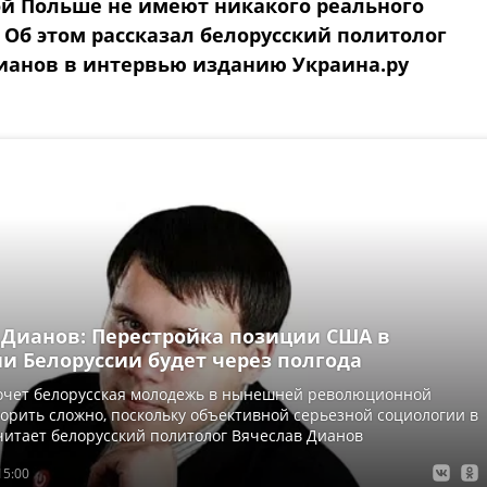
й Польше не имеют никакого реального
 Об этом рассказал белорусский политолог
ианов в интервью изданию Украина.ру
 Дианов: Перестройка позиции США в
и Белоруссии будет через полгода
хочет белорусская молодежь в нынешней революционной
ворить сложно, поскольку объективной серьезной социологии в
считает белорусский политолог Вячеслав Дианов
15:00