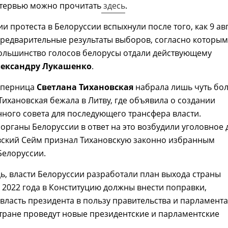
тервью можно прочитать
здесь
.
и протеста в Белоруссии вспыхнули после того, как 9 ав
предварительные результаты выборов, согласно которым
ольшинство голосов белорусы отдали действующему
ександру Лукашенко
.
соперница
Светлана Тихановская
набрала лишь чуть бо
Тихановская бежала в Литву, где объявила о создании
ного совета для последующего трансфера власти.
органы Белоруссии в ответ на это возбудили уголовное 
вский Сейм признал Тихановскую законно избранным
Белоруссии.
ь, власти Белоруссии разработали план выхода страны
о 2022 года в Конституцию должны внести поправки,
ласть президента в пользу правительства и парламента
стране проведут новые президентские и парламентские