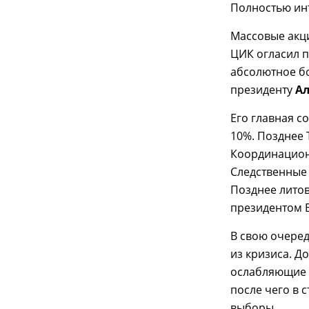
Полностью ин
Массовые акци
ЦИК огласил 
абсолютное б
президенту
Ал
Его главная 
10%. Позднее 
Координацион
Следственные 
Позднее лито
президентом 
В свою очеред
из кризиса. Д
ослабляющие в
после чего в 
выборы.