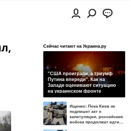
л,
Сейчас читают на Украина.ру
"США проиграли, а триумф
Путина впереди". Как на
Западе оценивают ситуацию
на украинском фронте
Ищенко: Пока Киев не
подпишет акт о
капитуляции, российские
войска продолжат идти
вперёд