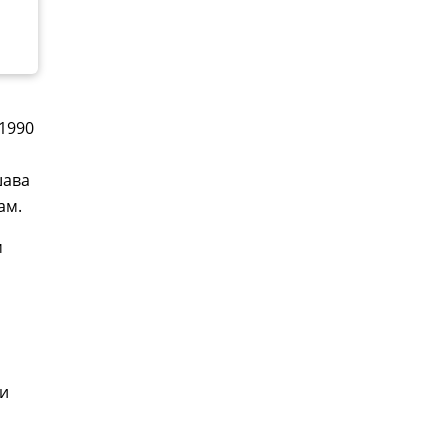
1990
шава
ам.
м
и
ми