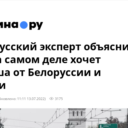
усский эксперт объясни
а самом деле хочет
а от Белоруссии и
и
бновлено: 11:11 13.07.2022)
3175