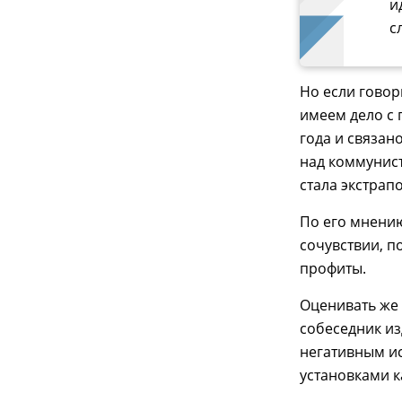
и
с
Но если говор
имеем дело с 
года и связан
над коммунист
стала экстрап
По его мнению
сочувствии, 
профиты.
Оценивать же
собеседник из
негативным и
установками к