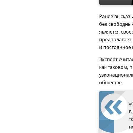
Ранее высказы
без свободных
является сво
предполагает
и постоянное 
Эксперт счита
как таковом, 
узконационал
обществе.
«
в
т
н