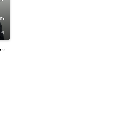
ить
ала