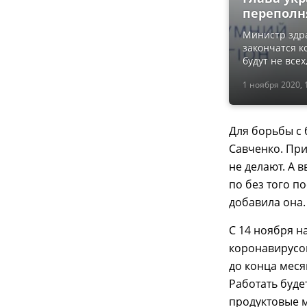
переполн
Министр здра
закончатся к
будут не все
1 ноября 2020, 
Для борьбы с 
Савченко. При
не делают. А 
по без того п
добавила она.
С 14 ноября н
коронавирусом
до конца меся
Работать буде
продуктовые м