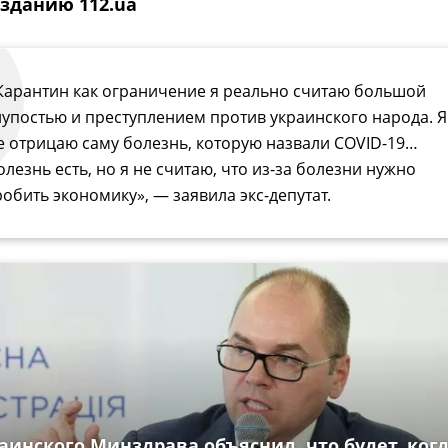
зданию 112.ua
Карантин как ограничение я реально считаю большой
лупостью и преступлением против украинского народа. Я
е отрицаю саму болезнь, которую назвали COVID-19…
олезнь есть, но я не считаю, что из-за болезни нужно
робить экономику», — заявила экс-депутат.
аинского Минздрава объяснил, что будет, ког