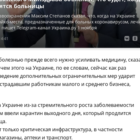
ятся больницы
воохранения Максим Степанов сказал, что, когда на Украине
ойко-места, предназначенные для больных коронавирусом, леч
х, пишет Telegram-канал Украина.ру 1 ноября
14:41
болезнью прежде всего нужно усиливать медицину, сказ
чем этого на Украине, по ее словам, сейчас как раз
введение дополнительных ограничительных мер ударит
острадавшим работникам малого и среднего бизнеса,
а Украине из-за стремительного роста заболеваемости
 ввели карантин выходного дня, который продлится
ца.
т только критическая инфраструктура, в частности
агазины, аптеки и транспорт.