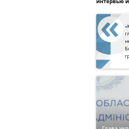
интервью и
«
г
н
Б
г
Глава укр