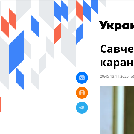
Савче
каран
20:45 13.11.2020
(о