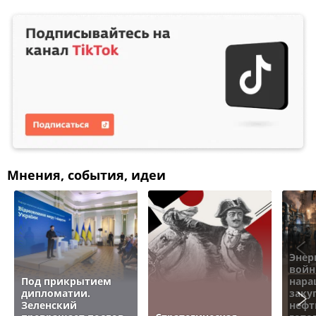
Мнения, события, идеи
Энер
войн
Под прикрытием
нара
дипломатии.
заку
Зеленский
нефт