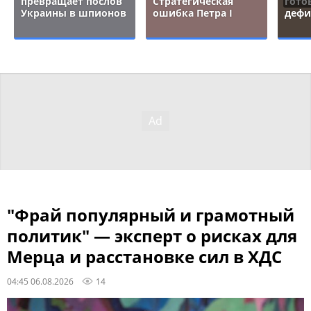
превращает послов
Стратегическая
гото
Украины в шпионов
ошибка Петра I
дефи
"Фрай популярный и грамотный
политик" — эксперт о рисках для
Мерца и расстановке сил в ХДС
04:45 06.08.2026
14