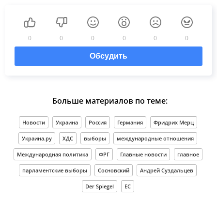
0
0
0
0
0
0
Обсудить
Больше материалов по теме:
Новости
Украина
Россия
Германия
Фридрих Мерц
Украина.ру
ХДС
выборы
международные отношения
Международная политика
ФРГ
Главные новости
главное
парламентские выборы
Сосновский
Андрей Суздальцев
Der Spiegel
ЕС