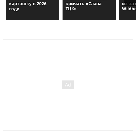
картошку в 2026
кричать «Слава
из-за
году
ТЦК»
Wildbe