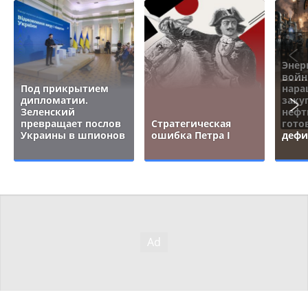
Энер
войн
Под прикрытием
нара
дипломатии.
заку
Зеленский
нефт
превращает послов
Стратегическая
гото
Украины в шпионов
ошибка Петра I
дефи