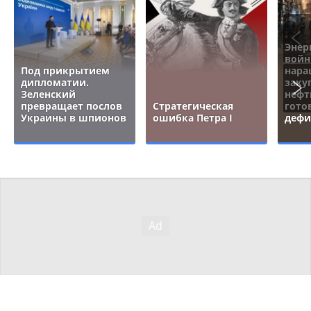
Энер
войн
Под прикрытием
нара
дипломатии.
заку
Зеленский
нефт
превращает послов
Стратегическая
гото
Украины в шпионов
ошибка Петра I
дефи