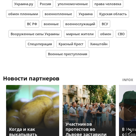
Украина.ру
Россия
уполномоченные
права человека
обмен пленными
военнопленные
Украина
Курская область
ВС РФ
военные
военнослужащий
ВСУ
Вооруженные силы Украины
мирные жители
обмен
СВО
Спецоперация
Красный Крест
Хинштейн
Военные преступления
Новости партнеров
INFOX
Участников
Когда и как
протестов во
В Нев
выкапывать
Львове заставили
объяв