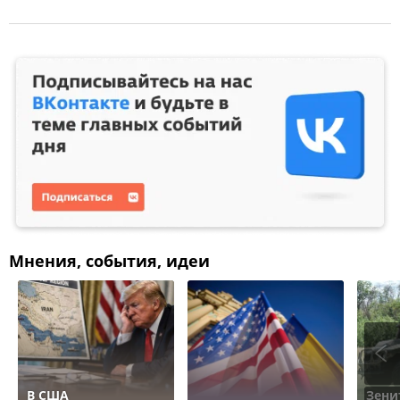
Мнения, события, идеи
В США
Зени