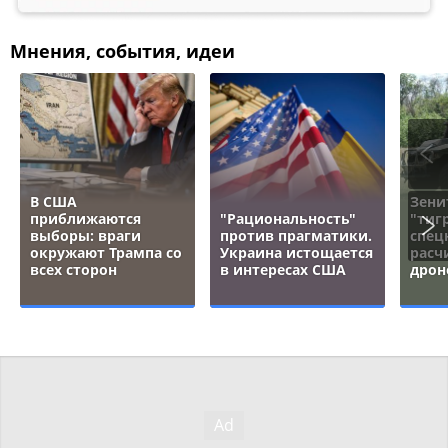
Мнения, события, идеи
В США
Зени
приближаются
"Рациональность"
"тигр
выборы: враги
против прагматики.
спец
окружают Трампа со
Украина истощается
расч
всех сторон
в интересах США
дрон