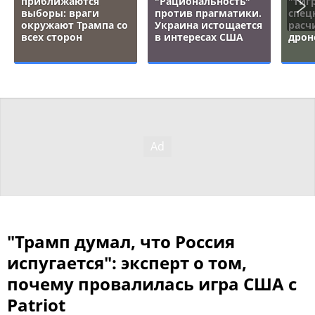
приближаются
"Рациональность"
"тигр
выборы: враги
против прагматики.
спец
окружают Трампа со
Украина истощается
расч
всех сторон
в интересах США
дрон
"Трамп думал, что Россия
испугается": эксперт о том,
почему провалилась игра США с
Patriot