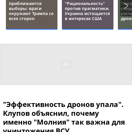
приближаются
"Рациональность"
"тигр
выборы: враги
против прагматики.
спец
окружают Трампа со
Украина истощается
расч
всех сторон
в интересах США
дрон
"Эффективность дронов упала".
Клупов объяснил, почему
именно "Молния" так важна для
уничтожения ВСУ