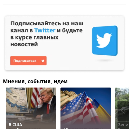
Мнения, события, идеи
В США
Зени