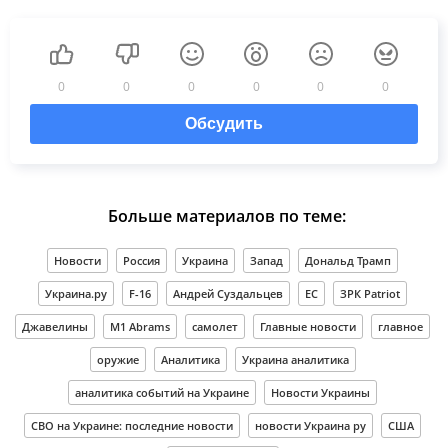
0
0
0
0
0
0
Обсудить
Больше материалов по теме:
Новости
Россия
Украина
Запад
Дональд Трамп
Украина.ру
F-16
Андрей Суздальцев
ЕС
ЗРК Patriot
Джавелины
M1 Abrams
самолет
Главные новости
главное
оружие
Аналитика
Украина аналитика
аналитика событий на Украине
Новости Украины
СВО на Украине: последние новости
новости Украина ру
США