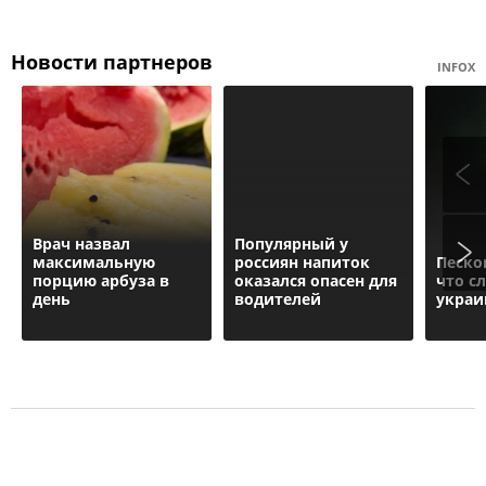
Новости партнеров
INFOX
Врач назвал
Популярный у
максимальную
россиян напиток
Песко
порцию арбуза в
оказался опасен для
что с
день
водителей
укра