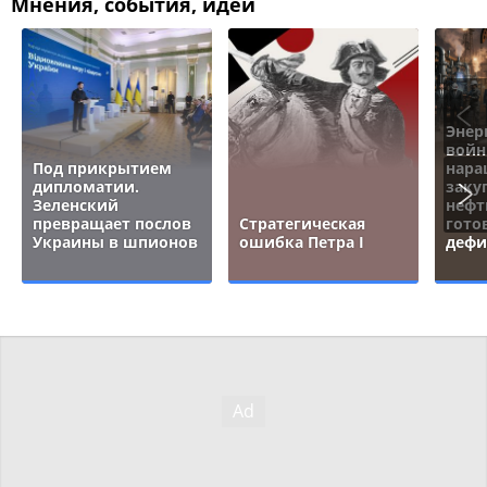
Мнения, события, идеи
Энер
войн
Под прикрытием
нара
дипломатии.
заку
Зеленский
нефт
превращает послов
Стратегическая
гото
Украины в шпионов
ошибка Петра I
дефи