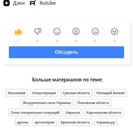
Дзен
Rutube
2
0
0
0
0
0
Обсудить
Больше материалов по теме:
Эксклюзив
Спецоперация
Сумская область
Геннадий Алехин
Вооруженные силы Украины
Львовская область
Силы специальных операций
Харьков
Харьковская область
дроны
артиллерия
Брянская область
Украина.ру