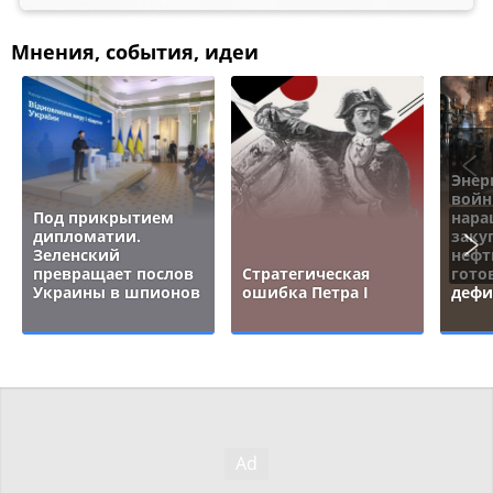
Мнения, события, идеи
Энер
войн
Под прикрытием
нара
дипломатии.
заку
Зеленский
нефт
превращает послов
Стратегическая
гото
Украины в шпионов
ошибка Петра I
дефи