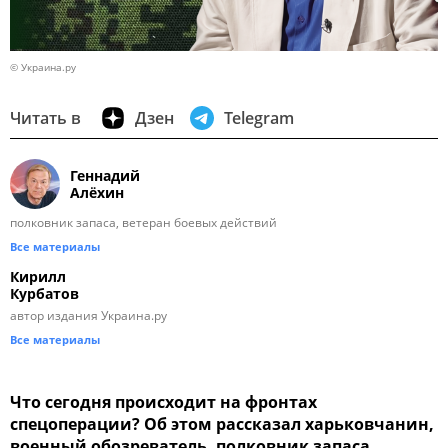
© Украина.ру
Читать в
Дзен
Telegram
Геннадий
Алёхин
полковник запаса, ветеран боевых действий
Все материалы
Кирилл
Курбатов
автор издания Украина.ру
Все материалы
Что сегодня происходит на фронтах
спецоперации? Об этом рассказал харьковчанин,
военный обозреватель, полковник запаса