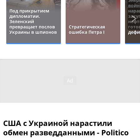
Энер
войн
Под прикрытием
нара
дипломатии.
заку
Зеленский
нефт
превращает послов
Стратегическая
гото
Украины в шпионов
ошибка Петра I
дефи
США с Украиной нарастили
обмен разведданными - Politico