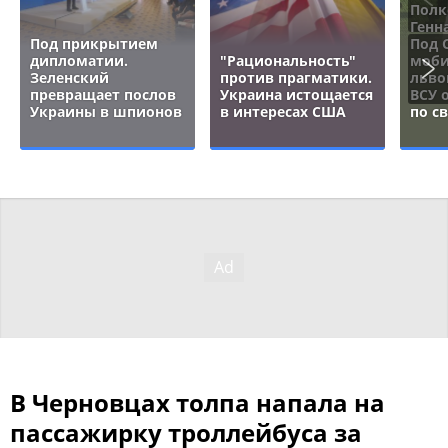
Полк
Генн
Под прикрытием
Под 
дипломатии.
"Рациональность"
моби
Зеленский
против прагматики.
льво
превращает послов
Украина истощается
ВСУ 
Украины в шпионов
в интересах США
по с
В Черновцах толпа напала на
пассажирку троллейбуса за