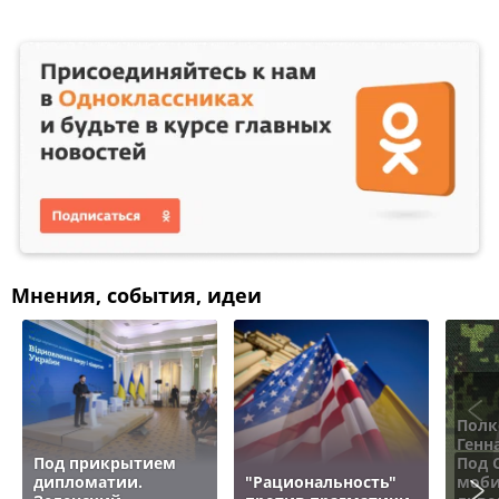
Мнения, события, идеи
Полк
Генн
Под прикрытием
Под 
дипломатии.
"Рациональность"
моби