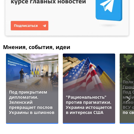
Мнения, события, идеи
Полк
Генн
Под прикрытием
Под 
дипломатии.
"Рациональность"
моби
Зеленский
против прагматики.
льво
превращает послов
Украина истощается
ВСУ 
Украины в шпионов
в интересах США
по с