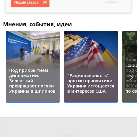
Мнения, события, идеи
Полк
Генн
Под прикрытием
Под 
дипломатии.
"Рациональность"
моби
Зеленский
против прагматики.
льво
превращает послов
Украина истощается
ВСУ 
Украины в шпионов
в интересах США
по с