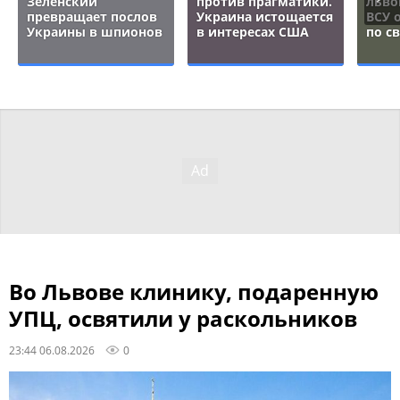
Зеленский
против прагматики.
льво
превращает послов
Украина истощается
ВСУ 
Украины в шпионов
в интересах США
по с
Во Львове клинику, подаренную
УПЦ, освятили у раскольников
23:44 06.08.2026
0