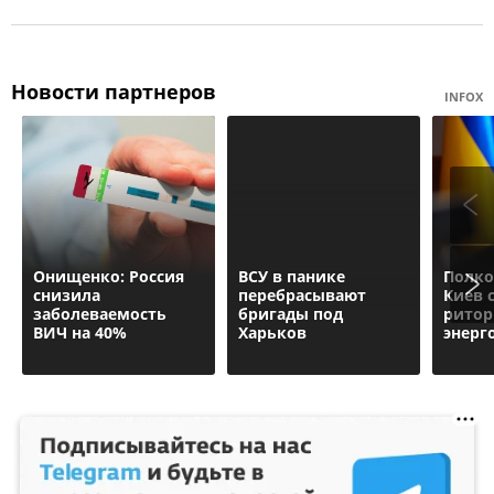
Новости партнеров
INFOX
Онищенко: Россия
ВСУ в панике
Полко
снизила
перебрасывают
Киев 
заболеваемость
бригады под
ритор
ВИЧ на 40%
Харьков
энерг