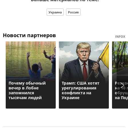
Украина
Россия
Новости партнеров
INFOX
Почему обычный
Трамп: США хотят
Резко
вечер в Лобне
урегулирования
на 10 
запомнился
конфликта на
обруш
тысячам людей
Украине
на По