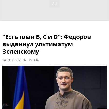
"Есть план B, C и D": Федоров
выдвинул ультиматум
Зеленскому
14:59 08.08.2026
134