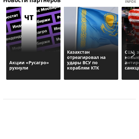
Новости партнеров
INFOX
Казахстан
США з
отреагировал на
новы
Акции «Русагро»
удары ВСУ по
антир
рухнули
кораблям КТК
санкц