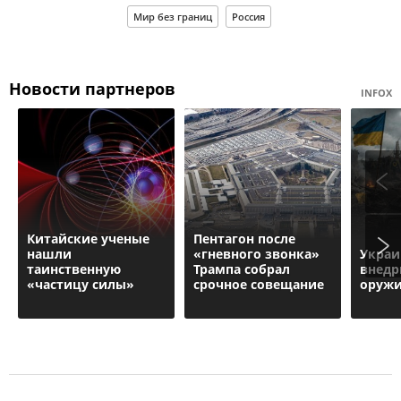
Мир без границ
Россия
Новости партнеров
INFOX
Китайские ученые
Пентагон после
нашли
«гневного звонка»
Украи
таинственную
Трампа собрал
внедр
«частицу силы»
срочное совещание
оруж