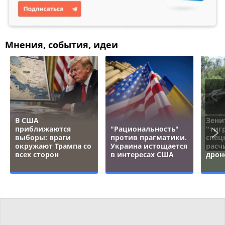
Мнения, события, идеи
В США
Зени
приближаются
"Рациональность"
"тигр
выборы: враги
против прагматики.
спец
окружают Трампа со
Украина истощается
расч
всех сторон
в интересах США
дрон