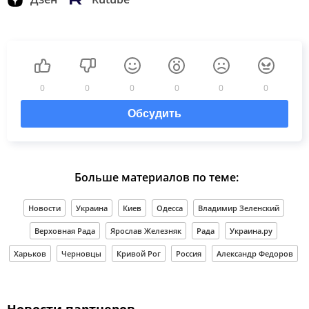
0
0
0
0
0
0
Обсудить
Больше материалов по теме:
Новости
Украина
Киев
Одесса
Владимир Зеленский
Верховная Рада
Ярослав Железняк
Рада
Украина.ру
Харьков
Черновцы
Кривой Рог
Россия
Александр Федоров