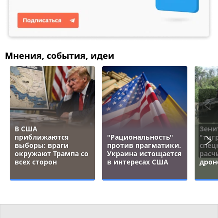
Мнения, события, идеи
В США
Зени
приближаются
"Рациональность"
"тигр
выборы: враги
против прагматики.
спец
окружают Трампа со
Украина истощается
расч
всех сторон
в интересах США
дрон