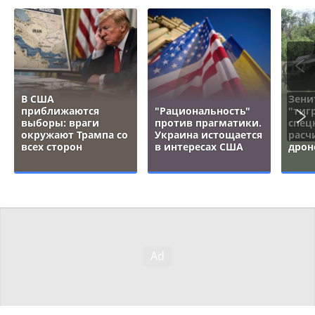
В США
Зени
приближаются
"Рациональность"
"тигр
выборы: враги
против прагматики.
спец
окружают Трампа со
Украина истощается
расч
всех сторон
в интересах США
дрон