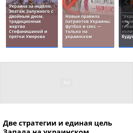
Украина за неделю.
Эпатаж Залужного с
двойным дном,
Новые правила
"Укр
традиционная
патриотов Украины:
неми
жертва
футбол и секс —
гибе
Стефанишиной и
только на
поли
прятки Умерова
украинском
буду
Две стратегии и единая цель
Запада на украинском