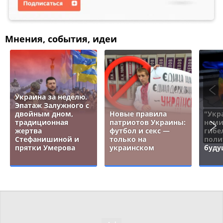
Мнения, события, идеи
Украина за неделю.
Эпатаж Залужного с
двойным дном,
Новые правила
"Укр
традиционная
патриотов Украины:
неми
жертва
футбол и секс —
гибе
Стефанишиной и
только на
поли
прятки Умерова
украинском
буду