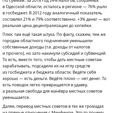
По суммам. За 2018 год 24% налогов, собранных
в Одесской области, осталось в регионе — 76% ушло
в госбюджет. В 2012 году аналогичный показатель
составлял 21% и 79% соответственно. +3% денег — вот
реальная цена децентрализации до копейки.
Плюс там ещё такая штука. По факту, скажем, тем же
городам областного подчинения уменьшили
собственные доходы (т.е. доходы от налогов
и прочего), но зато накинули субсидий и субвенций.
То есть, вместо того, чтобы дать местным советам
зарабатывать, подсадили их на иглу средств
из госбюджета и бюджета области. Ведёте себя
хорошо — есть деньги. Ведёте плохо — нет денег. То
есть поводок легко превращается в удавку,
а реальная свобода для манёвра местных советов
уменьшается.
Далее, перевод местных советов в тех же громадах
на прямые отношения с Минфином. Это-то почему