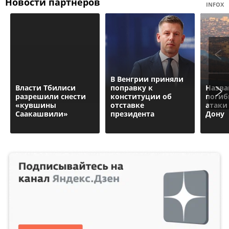
Новости партнеров
INFOX
В Венгрии приняли
Власти Тбилиси
поправку к
Назва
разрешили снести
конституции об
погиб
«кувшины
отставке
атаки
Саакашвили»
президента
Дону