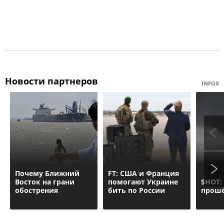
Новости партнеров
INFOX
Почему Ближний
FT: США и Франция
Восток на грани
помогают Украине
SHOT:
обострения
бить по России
прошё