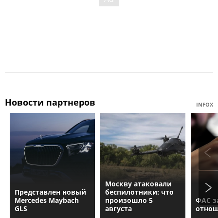
Новости партнеров
INFOX
Москву атаковали
Представлен новый
беспилотники: что
Mercedes Maybach
произошло 5
ФАС з
GLS
августа
отнош