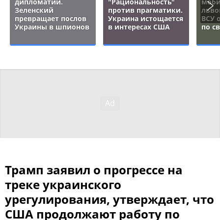
дипломатии.
"Рациональность"
моби
Зеленский
против прагматики.
льво
превращает послов
Украина истощается
ВСУ 
Украины в шпионов
в интересах США
по с
Трамп заявил о прогрессе на
треке украинского
урегулирования, утверждает, что
США продолжают работу по