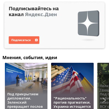
Мнения, события, идеи
Полк
Генн
Под прикрытием
Под 
дипломатии.
"Рациональность"
моби
Зеленский
против прагматики.
льво
превращает послов
Украина истощается
ВСУ 