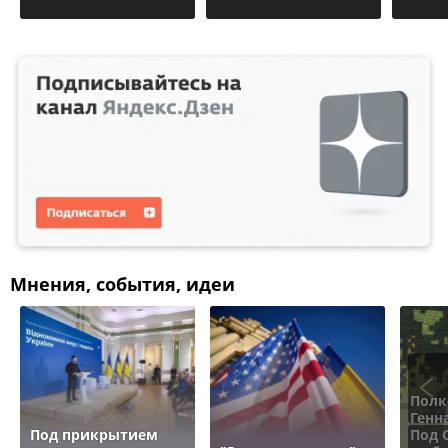
Мнения, события, идеи
Полк
Генн
Под прикрытием
Под 