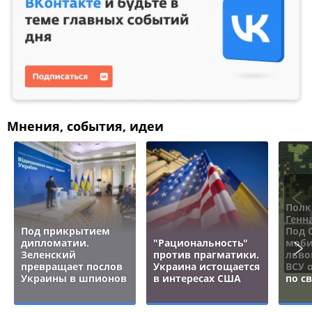
Мнения, события, идеи
Полк
Генн
Под прикрытием
Под 
дипломатии.
"Рациональность"
моби
Зеленский
против прагматики.
льво
превращает послов
Украина истощается
ВСУ 
Украины в шпионов
в интересах США
по с