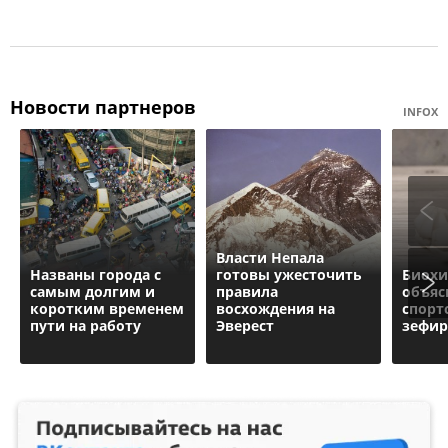
Новости партнеров
INFOX
Власти Непала
Названы города с
готовы ужесточить
Биох
самым долгим и
правила
объяс
коротким временем
восхождения на
спорт
пути на работу
Эверест
зефир