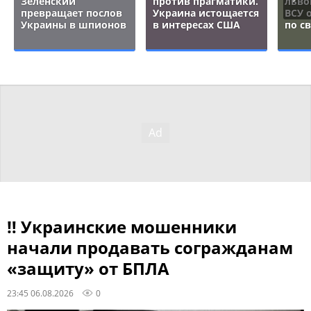
Зеленский
против прагматики.
льво
превращает послов
Украина истощается
ВСУ 
Украины в шпионов
в интересах США
по с
‼ Украинские мошенники
начали продавать согражданам
«защиту» от БПЛА
23:45 06.08.2026
0