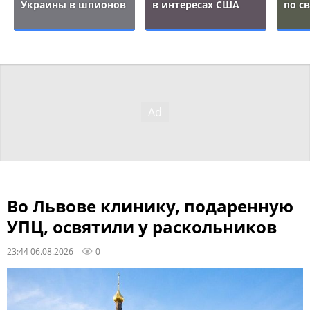
Украины в шпионов
в интересах США
по с
Во Львове клинику, подаренную
УПЦ, освятили у раскольников
23:44 06.08.2026
0