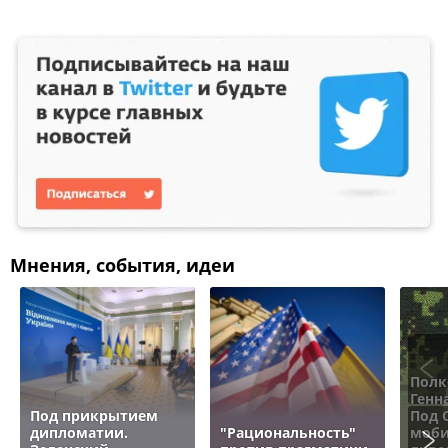
Мнения, события, идеи
Полк
Генн
Под прикрытием
Под 
дипломатии.
"Рациональность"
моби