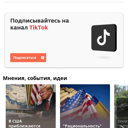
Мнения, события, идеи
В США
Зени
приближаются
"Рациональность"
"тигр