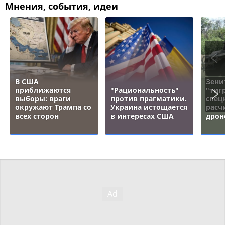
Мнения, события, идеи
В США
Зени
приближаются
"Рациональность"
"тигр
выборы: враги
против прагматики.
спец
окружают Трампа со
Украина истощается
расч
всех сторон
в интересах США
дрон