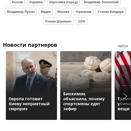
Россия
Украина
Хиросима (город)
Владимир Зеленский
Владимир Путин
Видео
Москва
Германия
Степан Бандера
Роман Шухевич
ОУН
Новости партнеров
INFOX
Биохимик
Европа готовит
объяснила, почему
Трамп
Киеву неприятный
спортсмены едят
убива
сюрприз
зефир
вещи