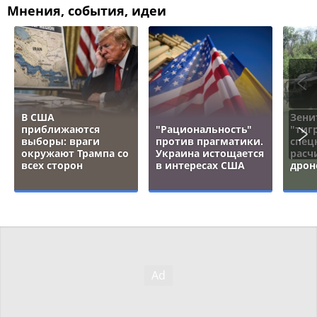
Мнения, события, идеи
В США
Зени
приближаются
"Рациональность"
"тигр
выборы: враги
против прагматики.
спец
окружают Трампа со
Украина истощается
расч
всех сторон
в интересах США
дрон