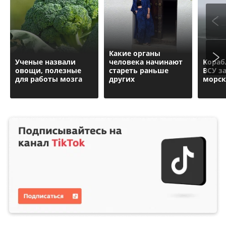
Какие органы
Ученые назвали
человека начинают
Кораб
овощи, полезные
стареть раньше
ВСУ з
для работы мозга
других
морск