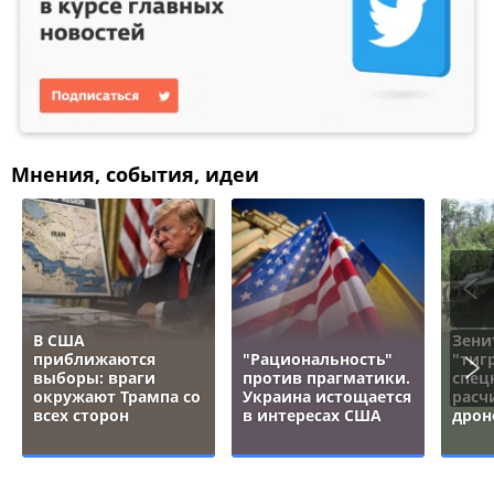
Мнения, события, идеи
В США
Зени
приближаются
"Рациональность"
"тигр
выборы: враги
против прагматики.
спец
окружают Трампа со
Украина истощается
расч
всех сторон
в интересах США
дрон