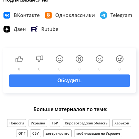
ВКонтакте
Одноклассники
Telegram
Дзен
Rutube
0
0
0
0
0
0
Обсудить
Больше материалов по теме:
Новости
Украина
ГБР
Кировоградская область
Харьков
ОПГ
СБУ
дезертирство
мобилизация на Украине