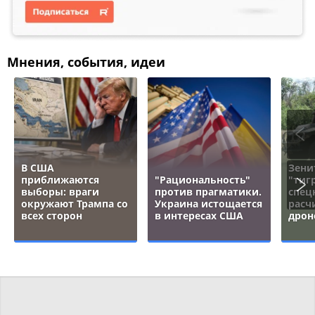
Мнения, события, идеи
В США
Зени
приближаются
"Рациональность"
"тигр
выборы: враги
против прагматики.
спец
окружают Трампа со
Украина истощается
расч
всех сторон
в интересах США
дрон