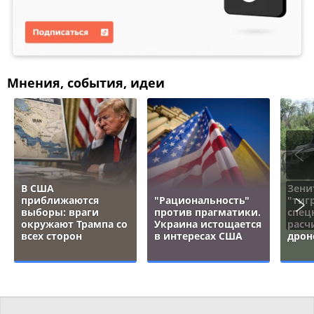
Мнения, события, идеи
В США
Зени
приближаются
"Рациональность"
"тигр
выборы: враги
против прагматики.
спец
окружают Трампа со
Украина истощается
расч
всех сторон
в интересах США
дрон