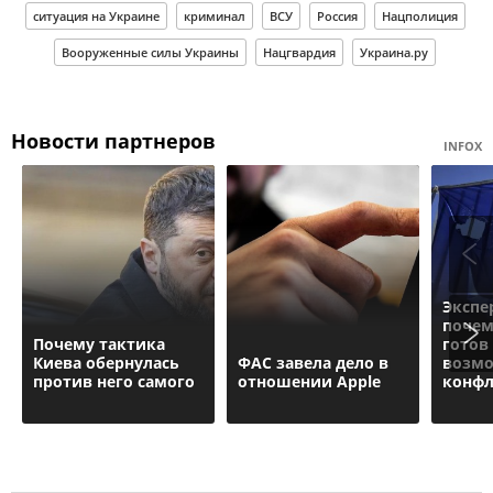
ситуация на Украине
криминал
ВСУ
Россия
Нацполиция
Вооруженные силы Украины
Нацгвардия
Украина.ру
Новости партнеров
INFOX
Экспе
почем
Почему тактика
готов
Киева обернулась
ФАС завела дело в
возм
против него самого
отношении Apple
конфл