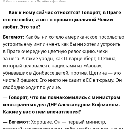
© Фотохост-агентство
Перейти в фотобанк
— Как к нему сейчас относятся? Говорят, в Праге
его не любят, а вот в провинциальной Чехии
любят. Это так?
Бегемот:
Как бы ни хотело американское посольство
устроить ему импичмент, как бы ни хотели устроить
в Праге очередную цветную революцию, чехи
за него. А такие уроды, как Шварценберг, Щетина,
который целовался с нацистами из «Азова»,
убивавших в Донбассе детей, против. Щетина — это
чистый фашист. Его никто не садит в ЕС в тюрьму. Он
свободно ходит по улице.
— Говорят, что вы познакомились с министром
иностранных дел ДНР Александром Кофманом.
Какие у вас о нем впечатления?
— Бегемот:
Хорошие. Он — первый министр,
который нас всех принял у себя, чтобы решить наши