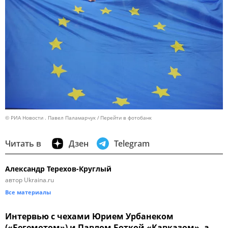
© РИА Новости . Павел Паламарчук
Перейти в фотобанк
Читать в
Дзен
Telegram
Александр Терехов-Круглый
автор Ukraina.ru
Все материалы
Интервью с чехами Юрием Урбанеком
(«Бегемотом») и Павлом Боткой «Кавказом», а