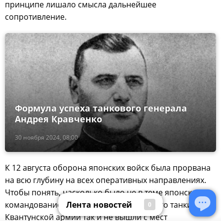
принципе лишало смысла дальнейшее
сопротивление.
Формула успеха танкового генерала
Андрея Кравченко
30 ноября 2024, 08:00
К 12 августа оборона японских войск была прорвана
на всю глубину на всех оперативных направлениях.
Чтобы понять, насколько было не в теме японское
Лента новостей
командование достаточно упомянуть, что танки
0
Квантунской армии так и не вышли с мест
Лента новостей