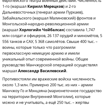
европейского театра военных действий. Численность
1-го (маршал
Кирилл Мерецков
) и 2-го
Дальневосточных (генерал армии Пуркаев),
Забайкальского (маршал Малиновский) фронтов и
Монгольской-народно-революционной армии
(маршал
Хорлогийн Чойбалсан
) составила 1,747
млн солдат и офицеров, 26 137 орудий и миномётов, 5
556 танков и САУ, 5 368 самолётов. Свыше 400 тыс. –
воины, которые только что разгромили
первоклассную немецкую армию и имели
уникальный опыт современной войны. Общее
руководство Манчжурской операцией осуществлял
маршал
Александр Василевский
.
Противостояли им вражеские войска численность
около 1,3 млн. Примерно 200 тыс. из них – армии
Манчжоу Го и Мэнцзяна (марионеточное государство
на территории Внутренней Монголии), которые
можно и не учитывать, а ещё 250 тыс. – жертвы