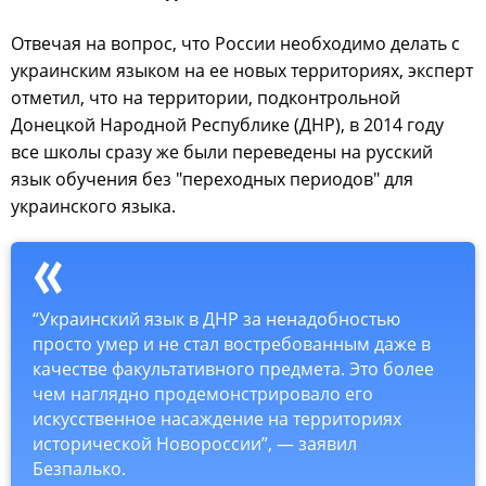
Отвечая на вопрос, что России необходимо делать с
украинским языком на ее новых территориях, эксперт
отметил, что на территории, подконтрольной
Донецкой Народной Республике (ДНР), в 2014 году
все школы сразу же были переведены на русский
язык обучения без "переходных периодов" для
украинского языка.
“Украинский язык в ДНР за ненадобностью
просто умер и не стал востребованным даже в
качестве факультативного предмета. Это более
чем наглядно продемонстрировало его
искусственное насаждение на территориях
исторической Новороссии”, — заявил
Безпалько.