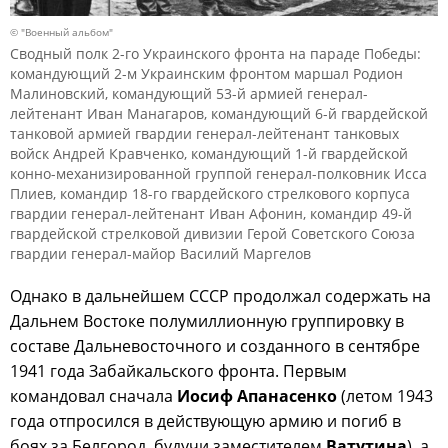
© "Военный альбом"
Сводный полк 2-го Украинского фронта на параде Победы:
командующий 2-м Украинским фронтом маршал Родион
Малиновский, командующий 53-й армией генерал-
лейтенант Иван Манагаров, командующий 6-й гвардейской
танковой армией гвардии генерал-лейтенант танковых
войск Андрей Кравченко, командующий 1-й гвардейской
конно-механизированной группой генерал-полковник Исса
Плиев, командир 18-го гвардейского стрелкового корпуса
гвардии генерал-лейтенант Иван Афонин, командир 49-й
гвардейской стрелковой дивизии Герой Советского Союза
гвардии генерал-майор Василий Маргелов
Однако в дальнейшем СССР продолжал содержать на
Дальнем Востоке полумиллионную группировку в
составе Дальневосточного и созданного в сентябре
1941 года Забайкальского фронта. Первым
командовал сначала
Иосиф Апанасенко
(летом 1943
года отпросился в действующую армию и погиб в
боях за Белгород, будучи заместителем
Ватутина
), а