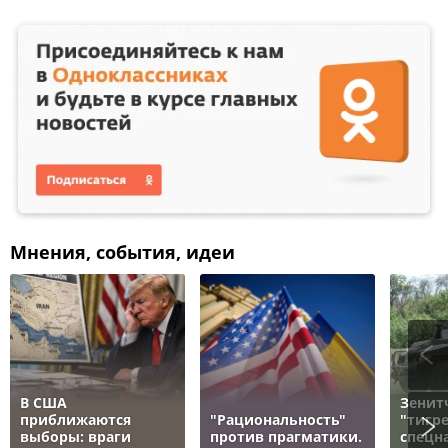
Мнения, события, идеи
В США
Зенит
приближаются
"Рациональность"
"тигре
выборы: враги
против прагматики.
спецн