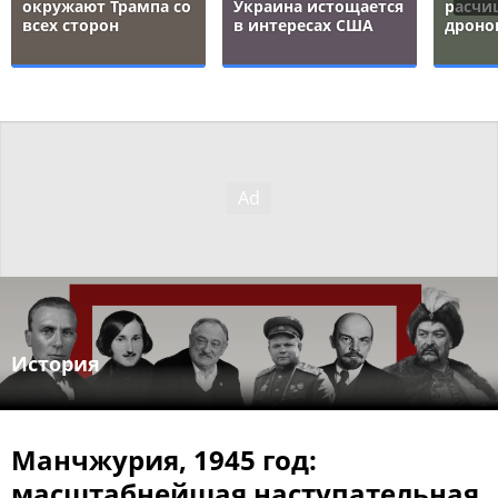
окружают Трампа со
Украина истощается
расчи
всех сторон
в интересах США
дроно
История
Манчжурия, 1945 год:
масштабнейшая наступательная