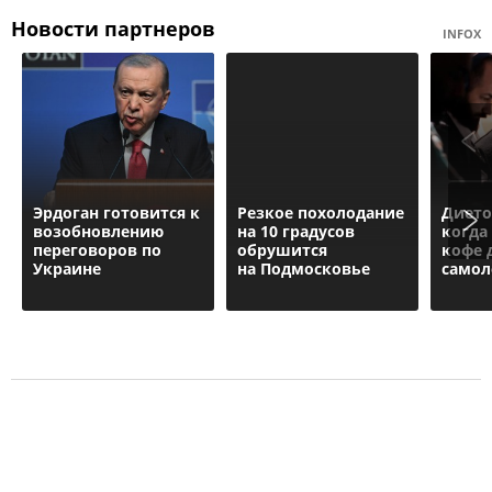
Новости партнеров
INFOX
Эрдоган готовится к
Резкое похолодание
Дието
возобновлению
на 10 градусов
когда
переговоров по
обрушится
кофе 
Украине
на Подмосковье
самол