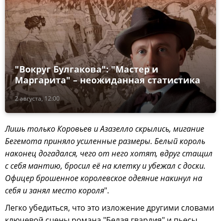
"Вокруг Булгакова": "Мастер и
Маргарита" – неожиданная статистика
2 августа, 12:00
Лишь только Коровьев и Азазелло скрылись, мигание
Бегемота приняло усиленные размеры. Белый король
наконец догадался, чего от него хотят, вдруг стащил
с себя мантию, бросил её на клетку и убежал с доски.
Офицер брошенное королевское одеяние накинул на
себя и занял место короля
".
Легко убедиться, что это изложение другими словами
ключевой сцены романа "Белая гвардия" и пьесы