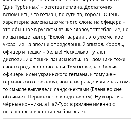
"Дни Турбиных" – бегства гетмана. Достаточно
вспомнить, что гетман, по сути-то, король. Очень
характерна замена шахматного слона на офицера –
это обычное в русском языке словоупотребление, но,
когда пишет автор "Белой гвардии", это уже чёткое
указание на вполне определённый эпизод. Король,
офицер и пешки – белые! Несколько путают
диспозицию пешки-ландскнехты, но наёмники тоже
своего рода добровольцы. Тем более, что белые
офицеры идеи украинского гетмана, к тому же –
германского союзника, вовсе не разделяли и в каком-
то смысле выглядели ландскнехтами (Елена во сне
обзывает Шервинского кондотьером). Ну и враги –
чёрные конники, а Най-Турс в романе именно с
петлюровской конницей бой ведёт.