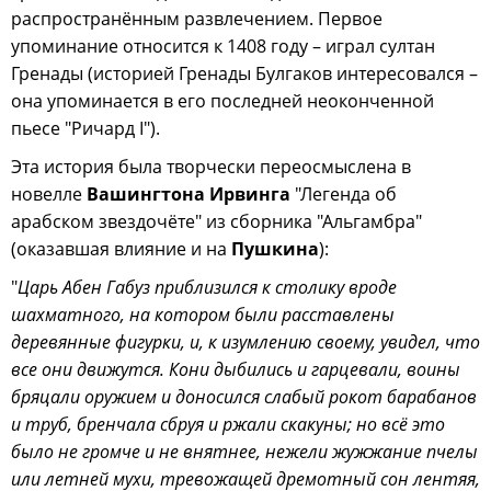
распространённым развлечением. Первое
упоминание относится к 1408 году – играл султан
Гренады (историей Гренады Булгаков интересовался –
она упоминается в его последней неоконченной
пьесе "Ричард I").
Эта история была творчески переосмыслена в
новелле
Вашингтона Ирвинга
"Легенда об
арабском звездочёте" из сборника "Альгамбра"
(оказавшая влияние и на
Пушкина
):
"
Царь Абен Габуз приблизился к столику вроде
шахматного, на котором были расставлены
деревянные фигурки, и, к изумлению своему, увидел, что
все они движутся. Кони дыбились и гарцевали, воины
бряцали оружием и доносился слабый рокот барабанов
и труб, бренчала сбруя и ржали скакуны; но всё это
было не громче и не внятнее, нежели жужжание пчелы
или летней мухи, тревожащей дремотный сон лентяя,