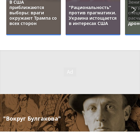
В США
Зени
приближаются
"Рациональность"
"тигр
выборы: враги
против прагматики.
спец
окружают Трампа со
Украина истощается
расч
всех сторон
в интересах США
дрон
"Вокруг Булгакова"