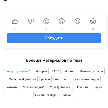
0
0
0
0
0
0
Обсудить
Больше материалов по теме:
"Вокруг Булгакова"
История
СССР
Москва
Михаил Булгаков
Мастер и Маргарита
роман
писатель
русская литература
шахматы
"Белая гвардия"
"Дни Турбиных"
Франция
Париж
Симон Петлюра
Пушкин