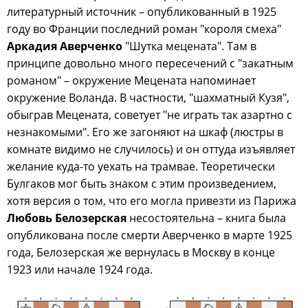
литературный источник – опубликованный в 1925
году во Франции последний роман "короля смеха"
Аркадия Аверченко
"Шутка мецената". Там в
принципе довольно много пересечений с "закатным
романом" – окружение Мецената напоминает
окружение Воланда. В частности, "шахматный Кузя",
обыграв Мецената, советует "не играть так азартно с
незнакомыми". Его же загоняют на шкаф (люстры в
комнате видимо не случилось) и он оттуда изъявляет
желание куда-то уехать на трамвае. Теоретически
Булгаков мог быть знаком с этим произведением,
хотя версия о том, что его могла привезти из Парижа
Любовь Белозерская
несостоятельна – книга была
опубликована после смерти Аверченко в марте 1925
года, Белозерская же вернулась в Москву в конце
1923 или начале 1924 года.