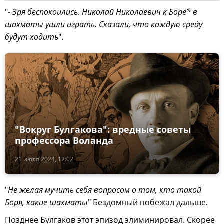
"
- Зря беспокоились. Николай Николаевич к Боре* в
шахматы ушли играть. Сказали, что каждую среду
будут ходить
".
"Вокруг Булгакова": вредные советы
профессора Воланда
21 июля 2024, 12:02
"
Не желая мучить себя вопросом о том, кто такой
Боря, какие шахматы
" Бездомный побежал дальше.
Позднее Булгаков этот эпизод элиминировал. Скорее