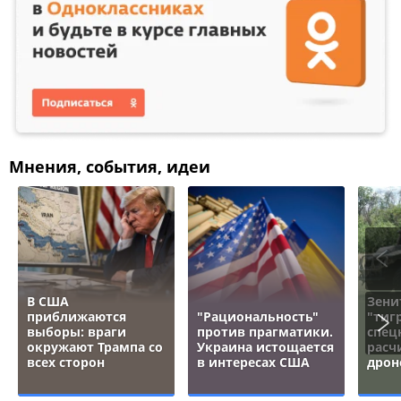
Мнения, события, идеи
В США
Зени
приближаются
"Рациональность"
"тигр
выборы: враги
против прагматики.
спец
окружают Трампа со
Украина истощается
расч
всех сторон
в интересах США
дрон