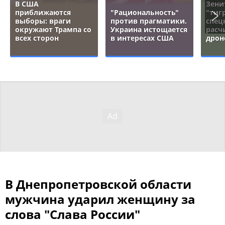
В США
Зени
приближаются
"Рациональность"
"тигр
выборы: враги
против прагматики.
спец
окружают Трампа со
Украина истощается
расч
всех сторон
в интересах США
дрон
В Днепропетровской области
мужчина ударил женщину за
слова "Слава России"