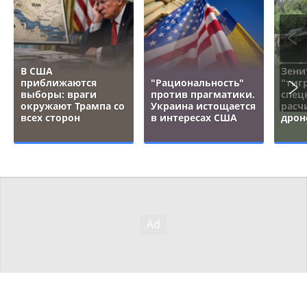
В США
Зени
приближаются
"Рациональность"
"тигр
выборы: враги
против прагматики.
спец
окружают Трампа со
Украина истощается
расч
всех сторон
в интересах США
дрон