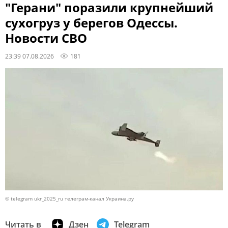
"Герани" поразили крупнейший
сухогруз у берегов Одессы.
Новости СВО
23:39 07.08.2026
181
© telegram ukr_2025_ru телеграм-канал Украина.ру
Читать в
Дзен
Telegram