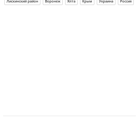
Лискинский район
Воронеж
Ялта
Крым
Украина
Россия