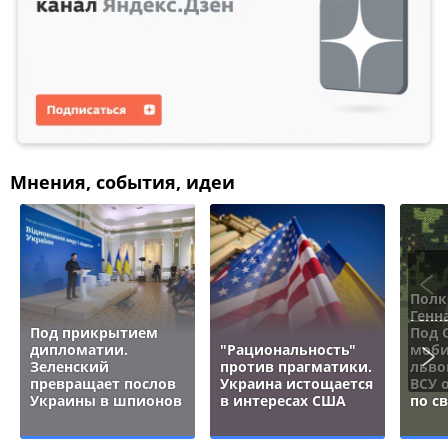
Мнения, события, идеи
Полк
Генн
Под прикрытием
Под 
дипломатии.
"Рациональность"
моби
Зеленский
против прагматики.
льво
превращает послов
Украина истощается
ВСУ 
Украины в шпионов
в интересах США
по с