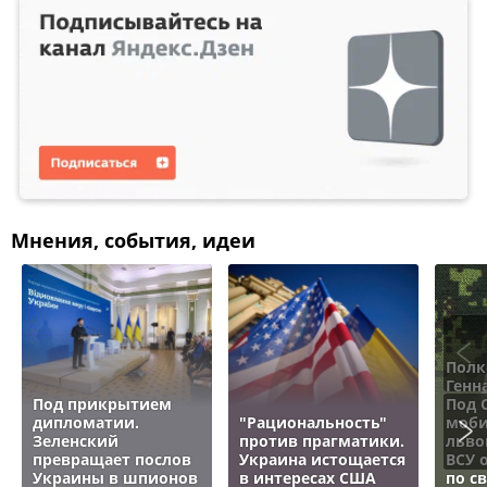
Мнения, события, идеи
Полк
Генн
Под прикрытием
Под 
дипломатии.
"Рациональность"
моби
Зеленский
против прагматики.
льво
превращает послов
Украина истощается
ВСУ 
Украины в шпионов
в интересах США
по с