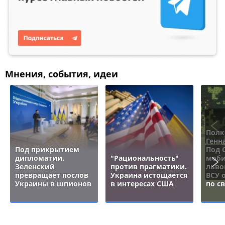
Мнения, события, идеи
Полк
Генн
Под прикрытием
Под 
дипломатии.
"Рациональность"
моби
Зеленский
против прагматики.
льво
превращает послов
Украина истощается
ВСУ 
Украины в шпионов
в интересах США
по с