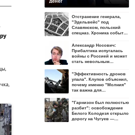
денег
Отстранение генерала,
"Эдельвейс" под
т
Славянском, польский
спецназ. Хроника событий
ру
на утро 8 августа
Александр Носович:
Прибалтика испугалась
войны с Россией и может
стать невольным
защитником Ленобласти
цы,
"Эффективность дронов
упала". Клупов объяснил,
чка,
почему именно "Молния"
так важна для
уничтожения ВСУ
"Гарнизон был полностью
разбит": освобождение
Белого Колодезя открыло
дорогу на Чугуев —
Алехин