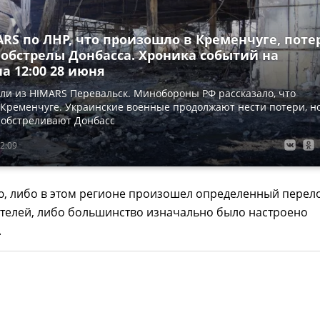
RS по ЛНР, что произошло в Кременчуге, поте
 обстрелы Донбасса. Хроника событий на
а 12:00 28 июня
ли из HIMARS Перевальск. Минобороны РФ рассказало, что
Кременчуге. Украинские военные продолжают нести потери, н
 обстреливают Донбасс
2:09
ю, либо в этом регионе произошел определенный перел
ителей, либо большинство изначально было настроено
.