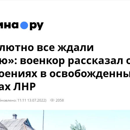
лютно все ждали
ю»: военкор рассказал 
оениях в освобожденн
ах ЛНР
бновлено: 11:11 13.07.2022)
2058