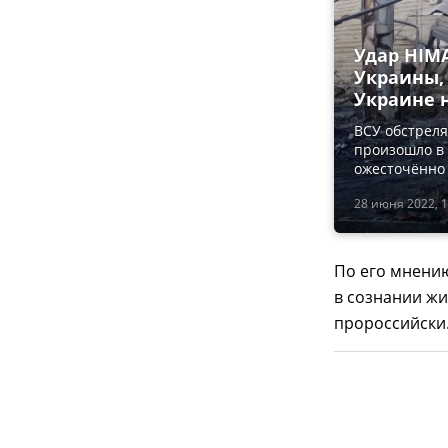
Удар HIMA
Украины,
Украине н
ВСУ обстреля
произошло в 
ожесточённо
28 июня 2022, 1
По его мнени
в сознании ж
пророссийски