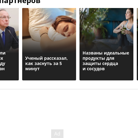
 партнеров
яли
Названы идеальные
ых
Ученый рассказал,
продукты для
аду
как заснуть за 5
защиты сердца
ан
минут
и сосудов