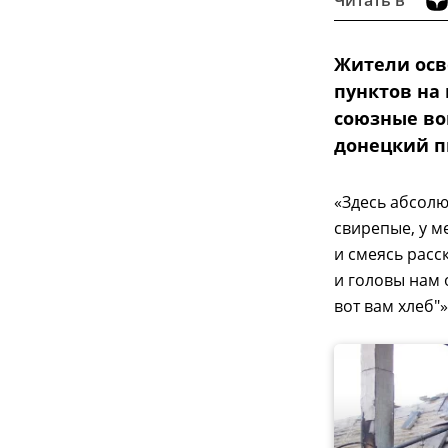
Жители осв
пунктов на
союзные во
донецкий п
«Здесь абсолю
свирепые, у м
и смеясь расс
и головы нам 
вот вам хлеб"»