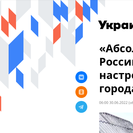
«Абсо
Росси
настр
город
06:00 30.06.2022
(о