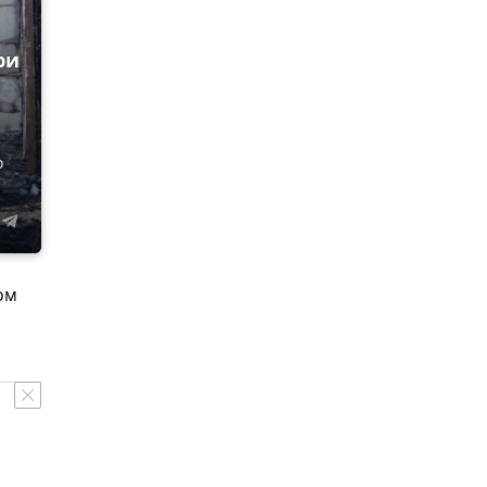
ри
о
ом