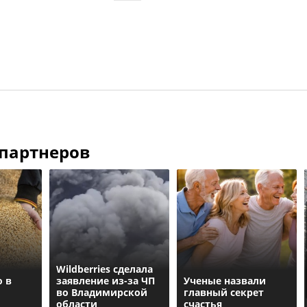
 партнеров
Wildberries cделала
о в
заявление из-за ЧП
Ученые назвали
во Владимирской
главный секрет
области
счастья