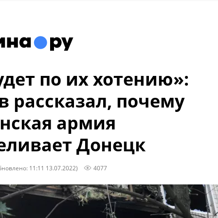
удет по их хотению»:
в рассказал, почему
нская армия
еливает Донецк
бновлено: 11:11 13.07.2022)
4077