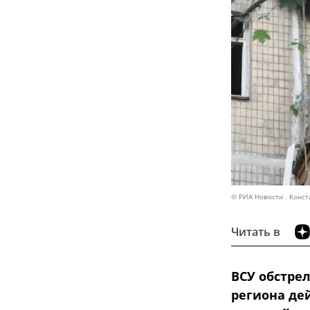
© РИА Новости . Конс
Читать в
ВСУ обстре
региона дей