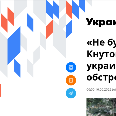
«Не б
Кнуто
украи
обстр
06:00 16.06.2022
(о