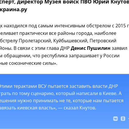
сперт, директор Музея войск ПВО Юрий Кнутов
краина.ру
к находился под самым интенсивным обстрелом с 2015 г
еливает практически все районы города, наиболее
бстрелу Пролетарский, Куйбышевский, Петровский
йоны. В связи с этим глава ДНР
Денис Пушилин
заявил
м обращении, что республика запрашивает у России
ные союзнические силы».
Этими терактами ВСУ пытается заставить власти ДНР
грать по тому сценарию, который написали в Киеве. А
ешения нужно принимать не те, которые нам пытается
авязать киевская власть», — сказал Кнутов.