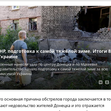
НР, подготовка к самой тяжёлой зиме. Итоги 8
Украине
оенные нанесли удар по центру Донецка и по Макеевке.
равительство начало подготовку к самой тяжёлой зиме за всю
ависимой Украины
:56
то основная причина обстрелов города заключается в то
ают недовольство жителей Донецка и это отражается