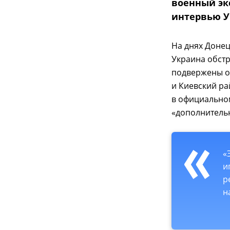
военный эк
интервью У
На днях Донец
Украина обстр
подвержены о
и Киевский ра
в официально
«дополнитель
«
и
р
н