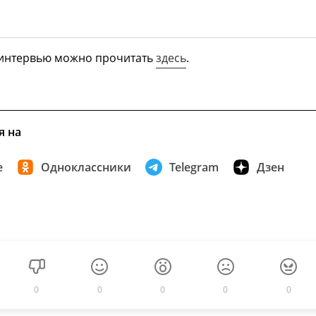
 интервью можно прочитать
здесь
.
я на
е
Одноклассники
Telegram
Дзен
0
0
0
0
0