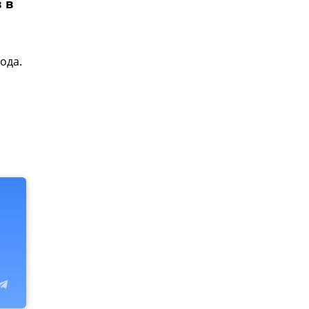
 в
ода.