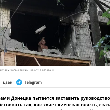
тантин Михальчевский
Перейти в фотобанк
Дзен
Telegram
лами Донецка пытается заставить руководство
ствовать так, как хочет киевская власть, сказ