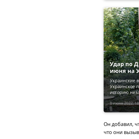
Удар по Д
июня на 
Украинские в
Украинское п
историю нез
8 июня 2022, 18
Он добавил, ч
что они вызыв