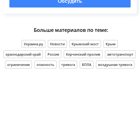
Обсудить
Больше материалов по теме:
Украина.ру
Новости
Крымский мост
Крым
краснодарский край
Россия
Керченский пролив
автотранспорт
ограничения
опасность
тревога
БПЛА
воздушная тревога