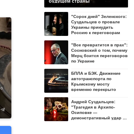
будущем страны
"Сорок дней" Зеленского:
Суздальцев о провале
Украины принудить
Россию к переговорам
"Все превратится в прах":
Сосновский о том, почему
Мерц боится переговоров
по Украине
БПЛА и БЭК. Движение
автотранспорта по
Крымскому мосту
ло
временно перекрыто
Андрей Суздальцев:
"Трагедия в Архипо-
Осиповке —
демонстративный удар по
русскому народу"