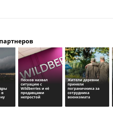
 партнеров
Песков назвал
Жители деревни
ситуацию с
приняли
адры
Wildberries и её
пограничника за
 в
продавцами
сотрудника
ону
непростой
военкомата