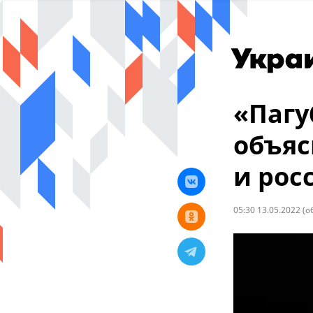
«Пагу
объяс
и рос
05:30 13.05.2022
(о