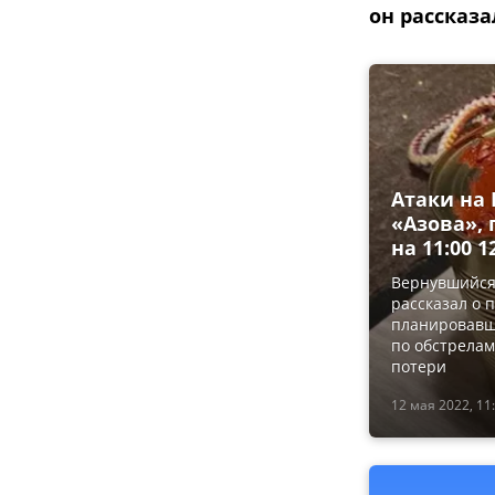
он рассказ
Атаки на 
«Азова»,
на 11:00 1
Вернувшийся
рассказал о 
планировавше
по обстрелам
потери
12 мая 2022, 11