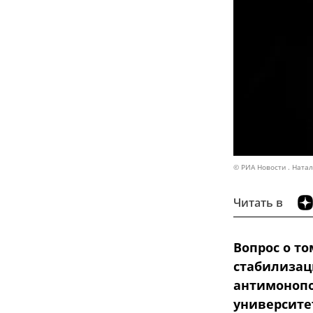
© РИА Новости . Ната
Читать в
Вопрос о т
стабилизац
антимонопо
университе