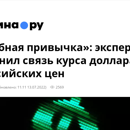
бная привычка»: экспе
нил связь курса доллар
сийских цен
бновлено: 11:11 13.07.2022)
2569