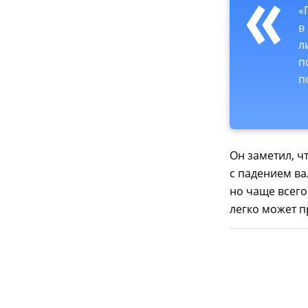
«
в
л
п
п
Он заметил, ч
с падением ва
но чаще всего
легко может п