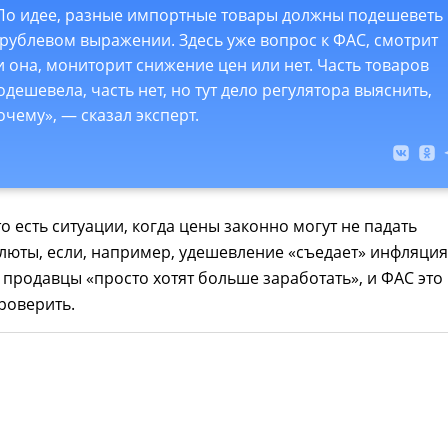
По идее, разные импортные товары должны подешеветь
 рублевом выражении. Здесь уже вопрос к ФАС, смотрит
и она, мониторит снижение цен или нет. Часть товаров
одешевела, часть нет, но тут дело регулятора выяснить,
очему», — сказал эксперт.
то есть ситуации, когда цены законно могут не падать
люты, если, например, удешевление «съедает» инфляция
 продавцы «просто хотят больше заработать», и ФАС это
роверить.