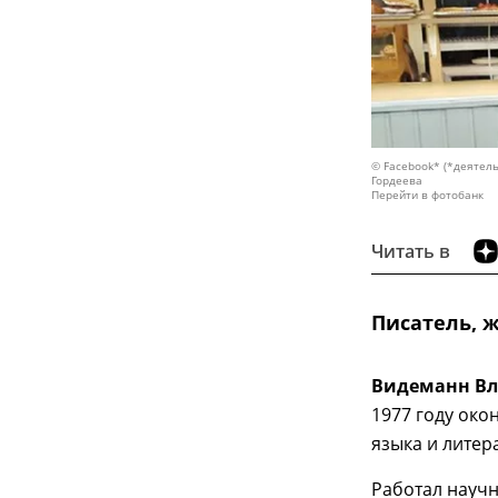
© Facebook* (*деятель
Гордеева
Перейти в фотобанк
Читать в
Писатель, 
Видеманн В
1977 году око
языка и литер
Работал науч