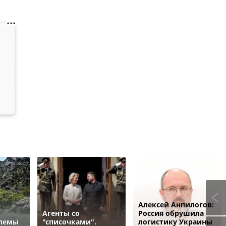
Алексей Анпилогов:
Агенты со
Россия обрушила
блемы
"списочками".
логистику Украины