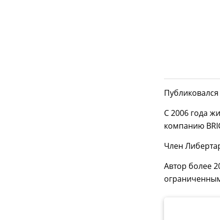
Публиковался 
С 2006 года ж
компанию BRIC
Член Либерта
Автор более 2
ограниченным