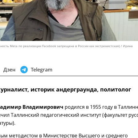
ность Meta по реализации Facebook запрещена в России как экстремистская) / Ирина
Дзен
Telegram
журналист, историк андерграунда, политолог
ладимир Владимирович
родился в 1955 году в Таллинн
нчил Таллинский педагогический институт (факультет рус
атуры).
ным методистом в Министерстве Высшего и среднего