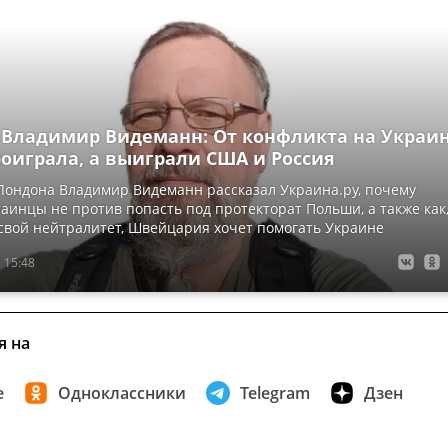
 Владимир Видеманн: От конфликта на Украи
роиграла, а выиграли США и Россия
Лондона Владимир Видеманн рассказал Украина.ру, почему
аинцы не против попасть под протекторат Польши, а также как
свой нейтралитет, Швейцария хочет помогать Украине
 15:48
я на
е
Одноклассники
Telegram
Дзен