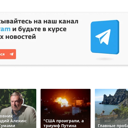
овник
адий Алехин:
"США проиграли, а
Сумами
триумф Путина
Главные про