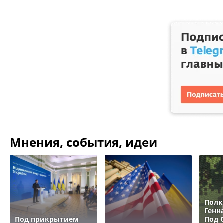
Мнения, события, идеи
Полк
Генн
Под прикрытием
Под 