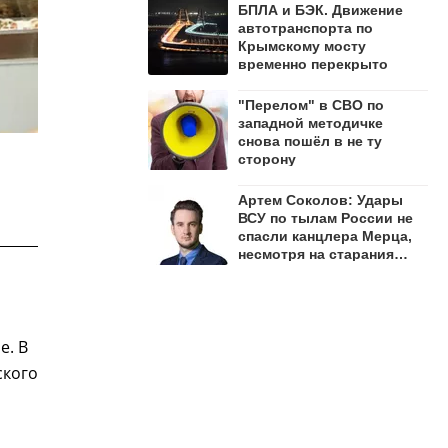
БПЛА и БЭК. Движение
автотранспорта по
Крымскому мосту
временно перекрыто
"Перелом" в СВО по
западной методичке
снова пошёл в не ту
сторону
Артем Соколов: Удары
ВСУ по тылам России не
спасли канцлера Мерца,
несмотря на старания
немецких СМИ
е. В
ского