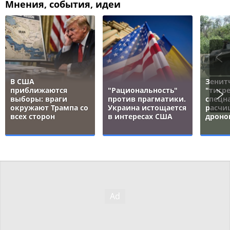
Мнения, события, идеи
В США
Зенит
приближаются
"Рациональность"
"тигре
выборы: враги
против прагматики.
спецн
окружают Трампа со
Украина истощается
расчи
всех сторон
в интересах США
дроно