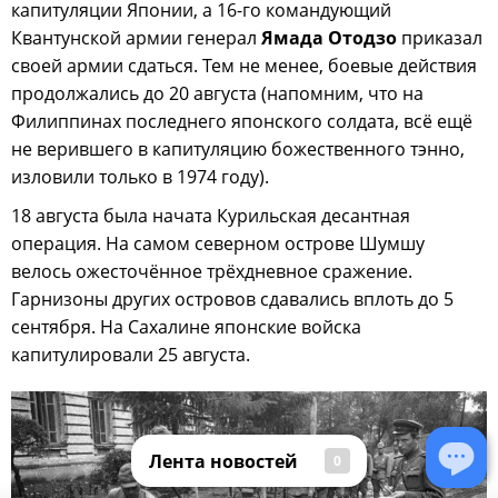
капитуляции Японии, а 16-го командующий
Квантунской армии генерал
Ямада Отодзо
приказал
своей армии сдаться. Тем не менее, боевые действия
продолжались до 20 августа (напомним, что на
Филиппинах последнего японского солдата, всё ещё
не верившего в капитуляцию божественного тэнно,
изловили только в 1974 году).
18 августа была начата Курильская десантная
операция. На самом северном острове Шумшу
велось ожесточённое трёхдневное сражение.
Гарнизоны других островов сдавались вплоть до 5
сентября. На Сахалине японские войска
капитулировали 25 августа.
Лента новостей
0
Лента новостей