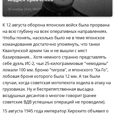
30 ноября 2024, 08:00
К 12 августа оборона японских войск была прорвана
на всю глубину на всех оперативных направлениях.
Чтобы понять, насколько было не в теме японское
командование достаточно упомянуть, что танки
Квантунской армии так и не вышли с мест
базирования... Хотя немного странно представлять
себе дуэль ИС-2, чьи 25-килограммовые "чемоданы"
ломали 100 мм. броню "тигров", и японского "Ха-Го",
лобовая броня которого была 12 мм. А так были
случаи, когда советская мотопехота ходила в атаку на
грузовиках. Ну и беспрепятственная высадка
воздушных десантов о многом говорит (ранее
советские ВДВ успешных операций не проводили).
15 августа 1945 года император Хирохито объявил о