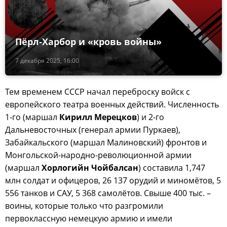
Пёрл-Харбор и «кровь войны»
7 декабря 2025, 16:00
Тем временем СССР начал переброску войск с
европейского театра военных действий. Численность
1-го (маршал
Кирилл Мерецков
) и 2-го
Дальневосточных (генерал армии Пуркаев),
Забайкальского (маршал Малиновский) фронтов и
Монгольской-народно-революционной армии
(маршал
Хорлогийн Чойбалсан
) составила 1,747
млн солдат и офицеров, 26 137 орудий и миномётов, 5
556 танков и САУ, 5 368 самолётов. Свыше 400 тыс. –
воины, которые только что разгромили
первоклассную немецкую армию и имели