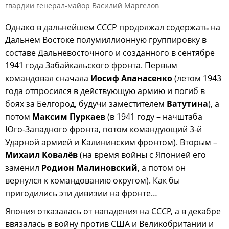
гвардии генерал-майор Василий Маргелов
Однако в дальнейшем СССР продолжал содержать на
Дальнем Востоке полумиллионную группировку в
составе Дальневосточного и созданного в сентябре
1941 года Забайкальского фронта. Первым
командовал сначала
Иосиф Апанасенко
(летом 1943
года отпросился в действующую армию и погиб в
боях за Белгород, будучи заместителем
Ватутина
), а
потом
Максим Пуркаев
(в 1941 году – начштаба
Юго-Западного фронта, потом командующий 3-й
Ударной армией и Калининским фронтом). Вторым –
Михаил Ковалёв
(на время войны с Японией его
заменил
Родион Малиновский
, а потом он
вернулся к командованию округом). Как бы
пригодились эти дивизии на фронте…
Япония отказалась от нападения на СССР, а в декабре
ввязалась в войну против США и Великобритании и