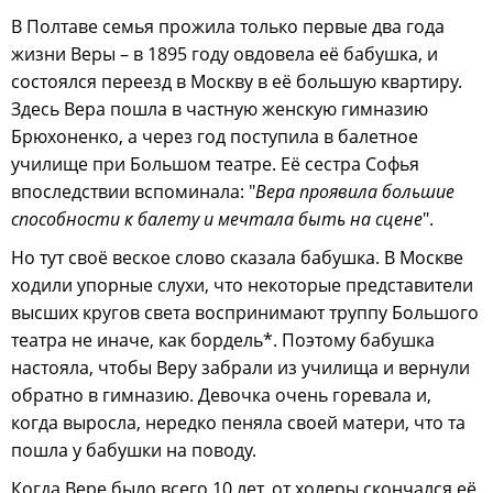
В Полтаве семья прожила только первые два года
жизни Веры – в 1895 году овдовела её бабушка, и
состоялся переезд в Москву в её большую квартиру.
Здесь Вера пошла в частную женскую гимназию
Брюхоненко, а через год поступила в балетное
училище при Большом театре. Её сестра Софья
впоследствии вспоминала: "
Вера проявила большие
способности к балету и мечтала быть на сцене
".
Но тут своё веское слово сказала бабушка. В Москве
ходили упорные слухи, что некоторые представители
высших кругов света воспринимают труппу Большого
театра не иначе, как бордель*. Поэтому бабушка
настояла, чтобы Веру забрали из училища и вернули
обратно в гимназию. Девочка очень горевала и,
когда выросла, нередко пеняла своей матери, что та
пошла у бабушки на поводу.
Когда Вере было всего 10 лет, от холеры скончался её