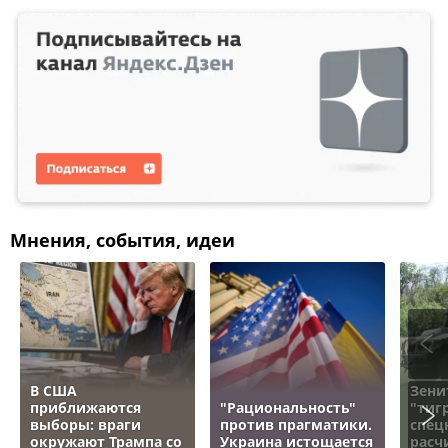
Мнения, события, идеи
В США
Зени
приближаются
"Рациональность"
"тигр
выборы: враги
против прагматики.
спец
окружают Трампа со
Украина истощается
расч