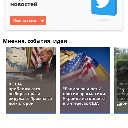
Мнения, события, идеи
В США
Зени
приближаются
"Рациональность"
"тигр
выборы: враги
против прагматики.
спец
окружают Трампа со
Украина истощается
расч
всех сторон
в интересах США
дрон