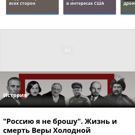
всех сторон
в интересах США
дрон
История
"Россию я не брошу". Жизнь и
смерть Веры Холодной