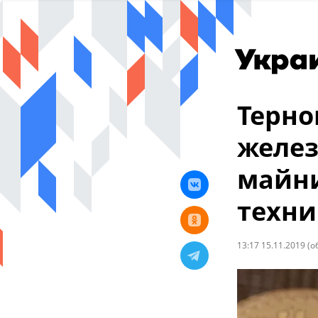
Терно
желез
майни
техни
13:17 15.11.2019
(о