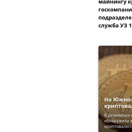
майнингу к
госкомпани
подразделе
служба УЗ 1
На Южно-
криптова
В режимных 
обнаружили 
криптовалюты