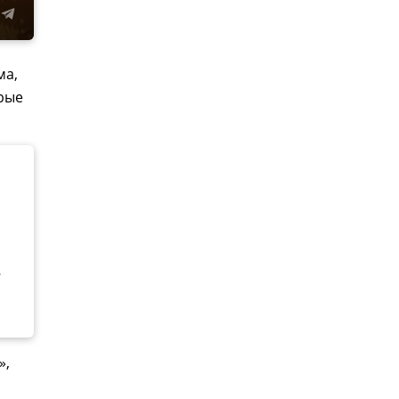
ма,
рые
г
»,