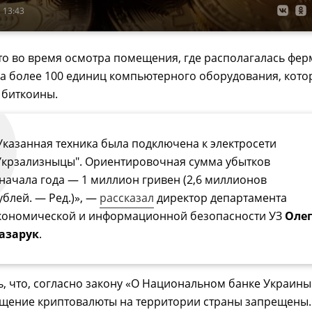
 13:43
то во время осмотра помещения, где располагалась фер
а более 100 единиц компьютерного оборудования, кото
 биткоины.
Указанная техника была подключена к электросети
Укрзализныцы". Ориентировочная сумма убытков
 начала года — 1 миллион гривен (2,6 миллионов
ублей. — Ред.)», —
рассказал
директор департамента
кономической и информационной безопасности УЗ
Оле
азарук
.
ь, что, согласно закону «О Национальном банке Украины
ащение криптовалюты на территории страны запрещены.