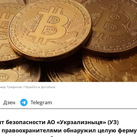
имир Трефилов
Перейти в фотобанк
Дзен
Telegram
т безопасности АО «Укрзализныця» (УЗ)
с правоохранителями обнаружил целую ферму