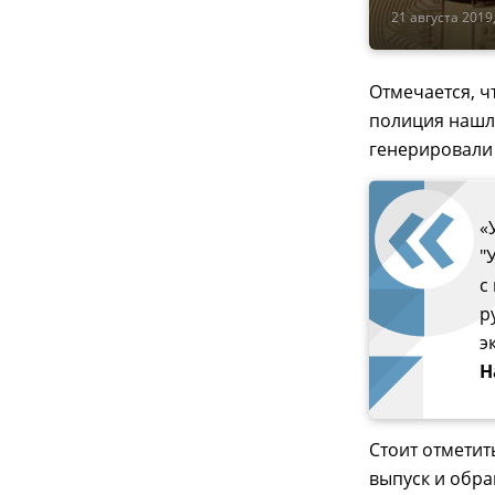
21 августа 2019,
Отмечается, ч
полиция нашл
генерировали
«
"
с
р
э
Н
Стоит отметит
выпуск и обр