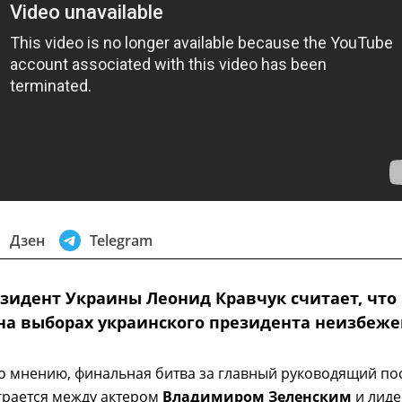
Дзен
Telegram
зидент Украины Леонид Кравчук считает, что
 на выборах украинского президента неизбеже
о мнению, финальная битва за главный руководящий по
грается между актером
Владимиром Зеленским
и лид