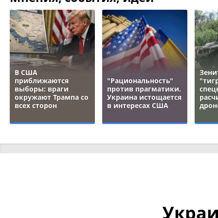
В США
Зени
приближаются
"Рациональность"
"тигр
выборы: враги
против прагматики.
спец
окружают Трампа со
Украина истощается
расч
всех сторон
в интересах США
дрон
Укра