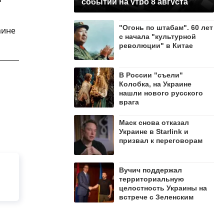
событий на утро 8 августа
"Огонь по штабам". 60 лет
аине
с начала "культурной
революции" в Китае
В России "съели"
Колобка, на Украине
нашли нового русского
врага
Маск снова отказал
Украине в Starlink и
призвал к переговорам
Вучич поддержал
территориальную
целостность Украины на
встрече с Зеленским