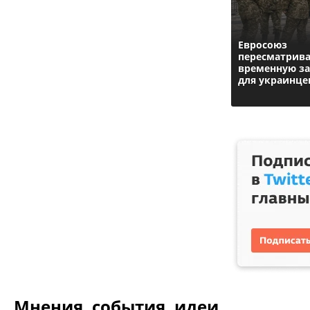
Евросоюз
пересматрива
временную з
для украинце
Мнения, события, идеи