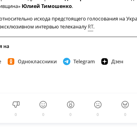
кивщина»
Юлией Тимошенко
.
относительно исхода предстоящего голосования на Укр
 эксклюзивном интервью телеканалу
RT
.
я на
е
Одноклассники
Telegram
Дзен
0
0
0
0
0