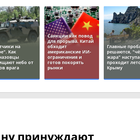
Санкции как повод
для прорыва. Китай
тчики на
обходит
Главные про
е". Как
американские ИИ-
решаются, "ч
назовцы
ограничения и
жара" наступа
ищают небо от
готов покорять
проходит лето
ов врага
рынки
Крыму
ину принуждают