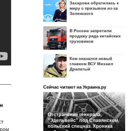
Захарова обратилась к
миру с призывом из-за
Зеленского
В России запретили
продажу ряда китайских
грузовиков
Кем оказался новый
главком ВСУ Михаил
Драпатый
Сейчас читают на Украина.ру
н
Отстранение генерала,
"Эдельвейс" под Славянском,
ст
польский спецназ. Хроника
ером