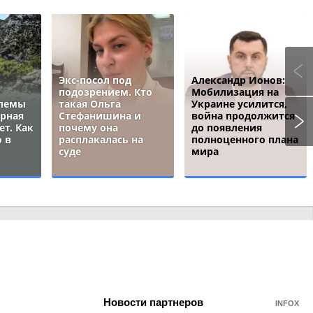
Экс-посол под
Александр Ионов:
подозрением. Кто
Мобилизация на
блемы
такая Ольга
Украине усилится,
ёрная
Стефанишина и
война продолжится
ет. Как
почему она
до появления
 в
расплакалась на
полноценного плана
суде
мира
Новости партнеров
INFOX