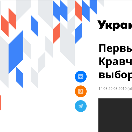
Первы
Кравч
выбор
14:08 29.03.2019
(о