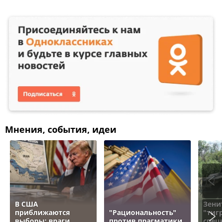
Мнения, события, идеи
В США
Зени
приближаются
"Рациональность"
"тигр
выборы: враги
против прагматики.
спец