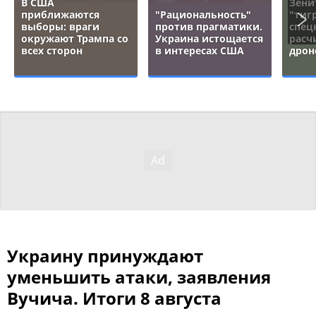
В США
Зени
приближаются
"Рациональность"
"тигр
выборы: враги
против прагматики.
спец
окружают Трампа со
Украина истощается
расч
всех сторон
в интересах США
дрон
Украину принуждают
уменьшить атаки, заявления
Вучича. Итоги 8 августа