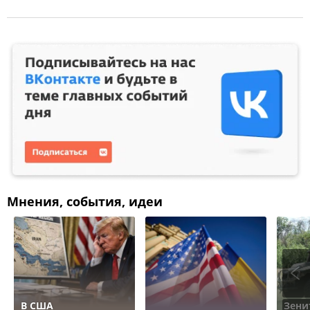
Мнения, события, идеи
В США
Зени