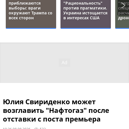
приближаются
"Рациональность"
"тигр
выборы: враги
против прагматики.
спец
окружают Трампа со
Украина истощается
расч
всех сторон
в интересах США
дрон
Юлия Свириденко может
возглавить "Нафтогаз" после
отставки с поста премьера