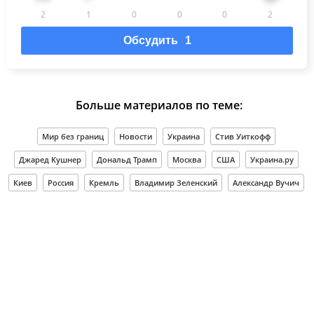
2
1
0
0
0
2
Обсудить
1
Больше материалов по теме:
Мир без границ
Новости
Украина
Стив Уиткофф
Джаред Кушнер
Дональд Трамп
Москва
США
Украина.ру
Киев
Россия
Кремль
Владимир Зеленский
Александр Вучич