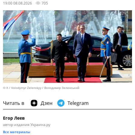
19:00 08.08.2026
705
© X / Volodymyr Zelenskyy / Володимир Зеленський
Читать в
Дзен
Telegram
Егор Леев
автор издания Украина.ру
Все материалы